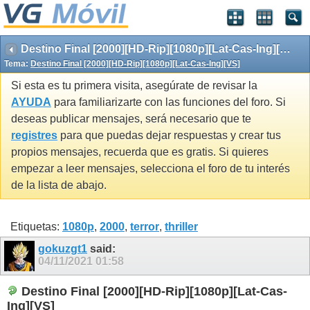
Destino Final [2000][HD-Rip][1080p][Lat-Cas-Ing][VS]
Tema:
Destino Final [2000][HD-Rip][1080p][Lat-Cas-Ing][VS]
Si esta es tu primera visita, asegúrate de revisar la
AYUDA
para familiarizarte con las funciones del foro. Si
deseas publicar mensajes, será necesario que te
registres
para que puedas dejar respuestas y crear tus
propios mensajes, recuerda que es gratis. Si quieres
empezar a leer mensajes, selecciona el foro de tu interés
de la lista de abajo.
Etiquetas:
1080p
,
2000
,
terror
,
thriller
gokuzgt1
said:
04/11/2021
01:58
Destino Final [2000][HD-Rip][1080p][Lat-Cas-
Ing][VS]