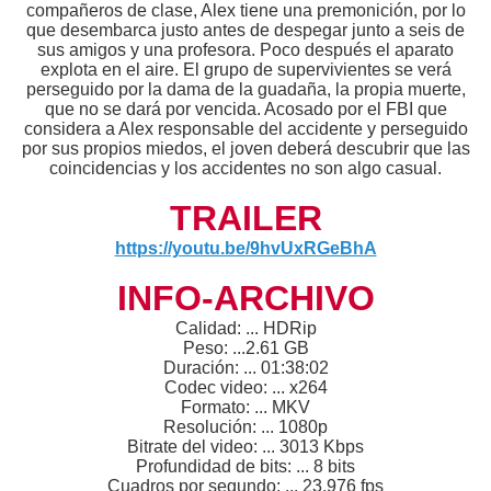
compañeros de clase, Alex tiene una premonición, por lo
que desembarca justo antes de despegar junto a seis de
sus amigos y una profesora. Poco después el aparato
explota en el aire. El grupo de supervivientes se verá
perseguido por la dama de la guadaña, la propia muerte,
que no se dará por vencida. Acosado por el FBI que
considera a Alex responsable del accidente y perseguido
por sus propios miedos, el joven deberá descubrir que las
coincidencias y los accidentes no son algo casual.
TRAILER
https://youtu.be/9hvUxRGeBhA
INFO-ARCHIVO
Calidad: ... HDRip
Peso: ...2.61 GB
Duración: ... 01:38:02
Codec video: ... x264
Formato: ... MKV
Resolución: ... 1080p
Bitrate del video: ... 3013 Kbps
Profundidad de bits: ... 8 bits
Cuadros por segundo: ... 23.976 fps