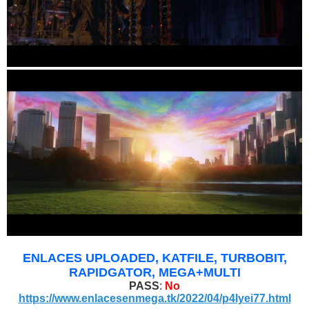
ENLACES UPLOADED, KATFILE, TURBOBIT,
RAPIDGATOR, MEGA+MULTI
PASS
:
No
https://www.enlacesenmega.tk/2022/04/p4lyei77.html