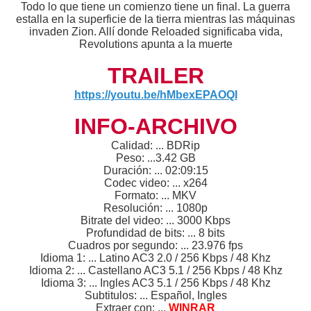
Todo lo que tiene un comienzo tiene un final. La guerra
estalla en la superficie de la tierra mientras las máquinas
invaden Zion. Allí donde Reloaded significaba vida,
Revolutions apunta a la muerte
TRAILER
https://youtu.be/hMbexEPAOQI
INFO-ARCHIVO
Calidad: ... BDRip
Peso: ...3.42 GB
Duración: ... 02:09:15
Codec video: ... x264
Formato: ... MKV
Resolución: ... 1080p
Bitrate del video: ... 3000 Kbps
Profundidad de bits: ... 8 bits
Cuadros por segundo: ... 23.976 fps
Idioma 1: ... Latino AC3 2.0 / 256 Kbps / 48 Khz
Idioma 2: ... Castellano AC3 5.1 / 256 Kbps / 48 Khz
Idioma 3: ... Ingles AC3 5.1 / 256 Kbps / 48 Khz
Subtitulos: ... Español, Ingles
Extraer con: ...
WINRAR