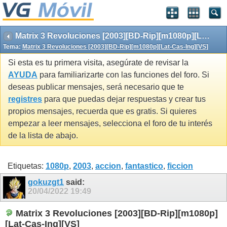
Matrix 3 Revoluciones [2003][BD-Rip][m1080p][Lat-Cas-Ing][VS]
Tema:
Matrix 3 Revoluciones [2003][BD-Rip][m1080p][Lat-Cas-Ing][VS]
Si esta es tu primera visita, asegúrate de revisar la
AYUDA
para familiarizarte con las funciones del foro. Si
deseas publicar mensajes, será necesario que te
registres
para que puedas dejar respuestas y crear tus
propios mensajes, recuerda que es gratis. Si quieres
empezar a leer mensajes, selecciona el foro de tu interés
de la lista de abajo.
Etiquetas:
1080p
,
2003
,
accion
,
fantastico
,
ficcion
gokuzgt1
said:
20/04/2022
19:49
Matrix 3 Revoluciones [2003][BD-Rip][m1080p]
[Lat-Cas-Ing][VS]