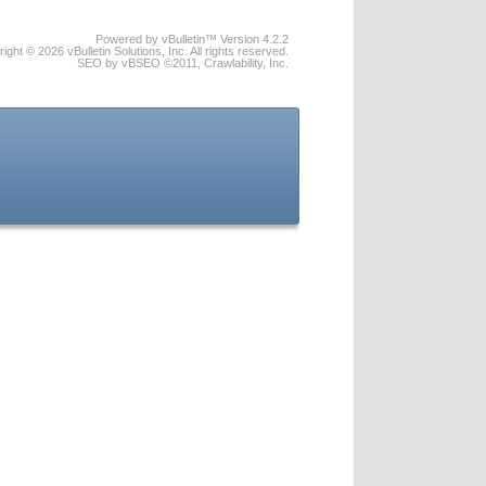
Powered by vBulletin™ Version 4.2.2
ight © 2026 vBulletin Solutions, Inc. All rights reserved.
SEO by vBSEO ©2011, Crawlability, Inc.