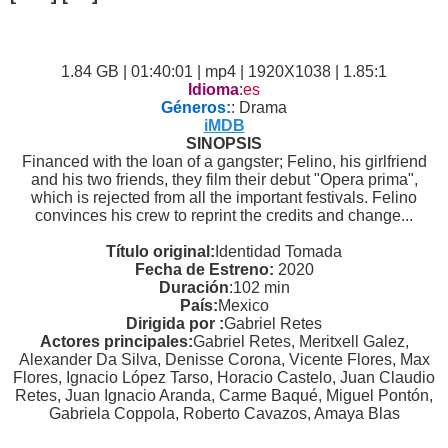
1.84 GB | 01:40:01 | mp4 | 1920X1038 | 1.85:1
Idioma
:
es
Géneros:
: Drama
iMDB
SINOPSIS
Financed with the loan of a gangster; Felino, his girlfriend
and his two friends, they film their debut "Opera prima",
which is rejected from all the important festivals. Felino
convinces his crew to reprint the credits and change...
Título original:
Identidad Tomada
Fecha de Estreno:
2020
Duración
:102 min
País:
Mexico
Dirigida por :
Gabriel Retes
Actores principales:
Gabriel Retes, Meritxell Galez,
Alexander Da Silva, Denisse Corona, Vicente Flores, Max
Flores, Ignacio López Tarso, Horacio Castelo, Juan Claudio
Retes, Juan Ignacio Aranda, Carme Baqué, Miguel Pontón,
Gabriela Coppola, Roberto Cavazos, Amaya Blas