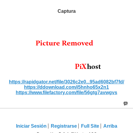
Captura
https://rapidgator.net/file/3026c2e0...95ad6082bf7fd/
https://ddownload.com/i5hnho65x2n1
https://www.filefactory.com/file/56gtg7avwgvs
Iniciar Sesión
Registrarse
Full Site
Arriba