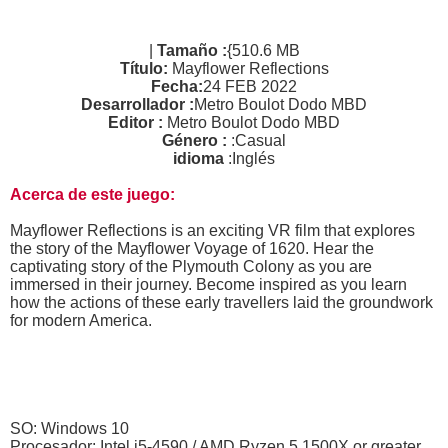
|
Tamaño :
{510.6 MB
Título:
Mayflower Reflections
Fecha:
24 FEB 2022
Desarrollador :
Metro Boulot Dodo MBD
Editor :
Metro Boulot Dodo MBD
Género :
:Casual
idioma
:Inglés
Acerca de este juego:
Mayflower Reflections is an exciting VR film that explores
the story of the Mayflower Voyage of 1620. Hear the
captivating story of the Plymouth Colony as you are
immersed in their journey. Become inspired as you learn
how the actions of these early travellers laid the groundwork
for modern America.
SO: Windows 10
Procesador: Intel i5-4590 / AMD Ryzen 5 1500X or greater