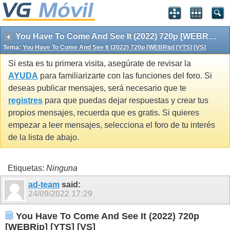
You Have To Come And See It (2022) 720p [WEBRip] [YTS] [VS]
Tema:
You Have To Come And See It (2022) 720p [WEBRip] [YTS] [VS]
Si esta es tu primera visita, asegúrate de revisar la
AYUDA
para familiarizarte con las funciones del foro. Si
deseas publicar mensajes, será necesario que te
registres
para que puedas dejar respuestas y crear tus
propios mensajes, recuerda que es gratis. Si quieres
empezar a leer mensajes, selecciona el foro de tu interés
de la lista de abajo.
Etiquetas:
Ninguna
ad-team
said:
24/09/2022
17:29
You Have To Come And See It (2022) 720p
[WEBRip] [YTS] [VS]