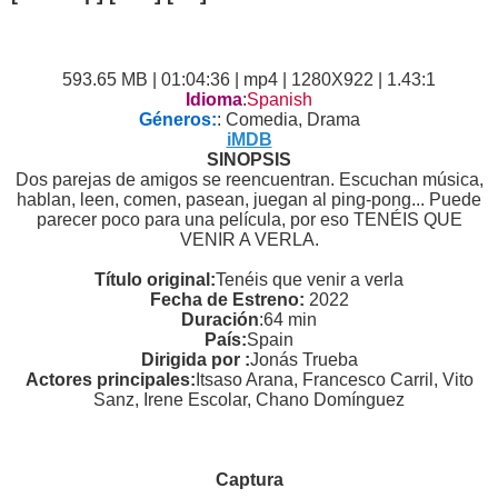
593.65 MB | 01:04:36 | mp4 | 1280X922 | 1.43:1
Idioma
:
Spanish
Géneros:
: Comedia, Drama
iMDB
SINOPSIS
Dos parejas de amigos se reencuentran. Escuchan música,
hablan, leen, comen, pasean, juegan al ping-pong... Puede
parecer poco para una película, por eso TENÉIS QUE
VENIR A VERLA.
Título original:
Tenéis que venir a verla
Fecha de Estreno:
2022
Duración
:64 min
País:
Spain
Dirigida por :
Jonás Trueba
Actores principales:
Itsaso Arana, Francesco Carril, Vito
Sanz, Irene Escolar, Chano Domínguez
Captura