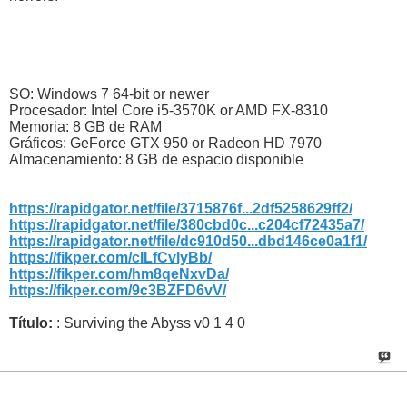
SO: Windows 7 64-bit or newer
Procesador: Intel Core i5-3570K or AMD FX-8310
Memoria: 8 GB de RAM
Gráficos: GeForce GTX 950 or Radeon HD 7970
Almacenamiento: 8 GB de espacio disponible
https://rapidgator.net/file/3715876f...2df5258629ff2/
https://rapidgator.net/file/380cbd0c...c204cf72435a7/
https://rapidgator.net/file/dc910d50...dbd146ce0a1f1/
https://fikper.com/cILfCvlyBb/
https://fikper.com/hm8qeNxvDa/
https://fikper.com/9c3BZFD6vV/
Título:
: Surviving the Abyss v0 1 4 0