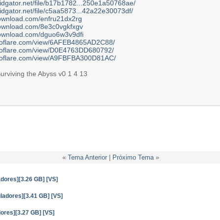
pidgator.net/file/b17b1782...250e1a50768ae/
pidgator.net/file/c5aa5873...42a22e30073df/
download.com/enfru21dx2rg
download.com/8e3c0vgkfxgv
download.com/dguo6w3v9dfi
itroflare.com/view/6AFEB4865AD2C88/
itroflare.com/view/D0E4763DD680792/
itroflare.com/view/A9FBFBA300D81AC/
urviving the Abyss v0 1 4 13
«
Tema Anterior
|
Próximo Tema
»
adores][3.26 GB] [VS]
ladores][3.41 GB] [VS]
ores][3.27 GB] [VS]