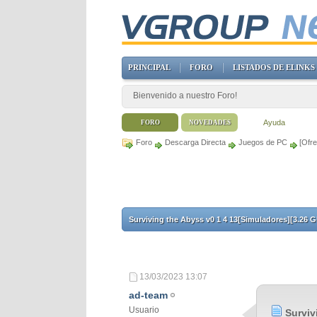
PRINCIPAL
FORO
LISTADOS DE ELINKS
Bienvenido a nuestro Foro!
Ayuda
FORO
NOVEDADES
Foro
Descarga Directa
Juegos de PC
[Ofre
Surviving the Abyss v0 1 4 13[Simuladores][3.26 G
13/03/2023
13:07
ad-team
Usuario
Surviv