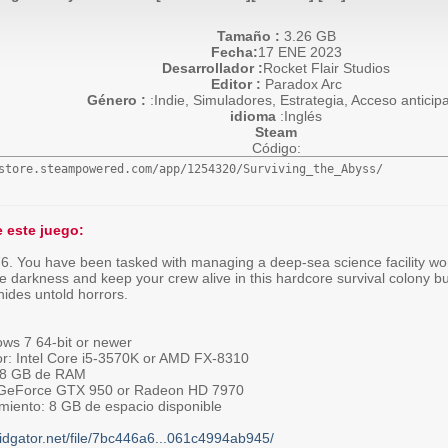
Tamaño :
3.26 GB
Fecha:
17 ENE 2023
Desarrollador :
Rocket Flair Studios
Editor :
Paradox Arc
Género :
:Indie, Simuladores, Estrategia, Acceso anticip
idioma
:Inglés
Steam
Código:
store.steampowered.com/app/1254320/Surviving_the_Abyss/
 este juego:
6. You have been tasked with managing a deep-sea science facility work
e darkness and keep your crew alive in this hardcore survival colony b
ides untold horrors.
ws 7 64-bit or newer
r: Intel Core i5-3570K or AMD FX-8310
 8 GB de RAM
 GeForce GTX 950 or Radeon HD 7970
iento: 8 GB de espacio disponible
pidgator.net/file/7bc446a6...061c4994ab945/