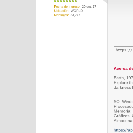
Fecha de Ingreso
20 oct, 17
Ubicación
WORLD
Mensajes
23,277
https://
Acerca de
Earth, 197
Explore th
darkness h
SO: Windo
Procesado
Memoria:
Gráficos:
Almacenam
https://ra