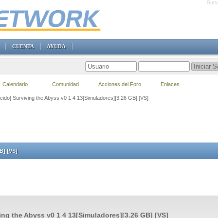
Surv
CUENTA
AYUDA
Calendario
Comunidad
Acciones del Foro
Enlaces
cido] Surviving the Abyss v0 1 4 13[Simuladores][3.26 GB] [VS]
B] [VS]
ing the Abyss v0 1 4 13[Simuladores][3.26 GB] [VS]