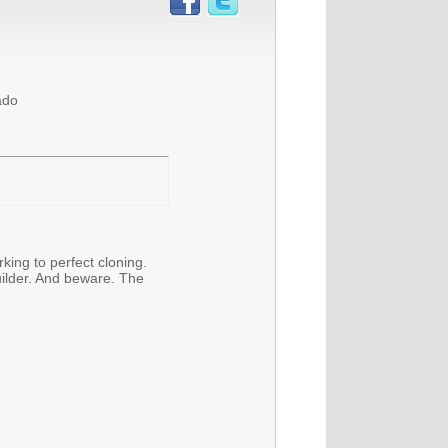
ado
ing to perfect cloning.
uilder. And beware. The