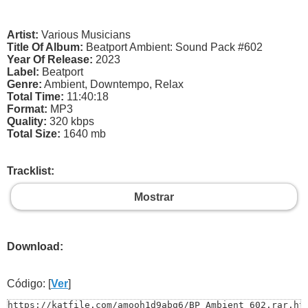
Artist:
Various Musicians
Title Of Album:
Beatport Ambient: Sound Pack #602
Year Of Release:
2023
Label:
Beatport
Genre:
Ambient, Downtempo, Relax
Total Time:
11:40:18
Format:
MP3
Quality:
320 kbps
Total Size:
1640 mb
Tracklist:
Mostrar
Download:
Código: [
Ver
]
https://katfile.com/amooh1d9abq6/BP_Ambient_602.rar.htm