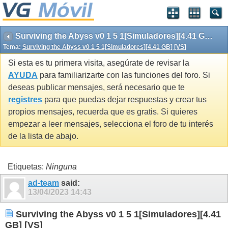
Surviving the Abyss v0 1 5 1[Simuladores][4.41 GB] [VS]
Tema:
Surviving the Abyss v0 1 5 1[Simuladores][4.41 GB] [VS]
Si esta es tu primera visita, asegúrate de revisar la
AYUDA
para familiarizarte con las funciones del foro. Si
deseas publicar mensajes, será necesario que te
registres
para que puedas dejar respuestas y crear tus
propios mensajes, recuerda que es gratis. Si quieres
empezar a leer mensajes, selecciona el foro de tu interés
de la lista de abajo.
Etiquetas:
Ninguna
ad-team
said:
13/04/2023
14:43
Surviving the Abyss v0 1 5 1[Simuladores][4.41
GB] [VS]