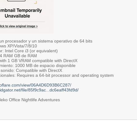
un procesador y un sistema operativo de 64 bits
ws XP/Vista/7/8/10
: Intel Core i3 (or equivalent)
 4 RAM GB de RAM
 with 1 GB VRAM compatible with DirectX
iento: 1000 MB de espacio disponible
 sonido: Compatible with DirectX
cionales: Requires a 64-bit processor and operating system
itroflare.com/view/06A4D6D93B6C287/
pidgator.net/file/85f9c9ac...dc6eaff43fd9d/
eko Office Nightlife Adventures