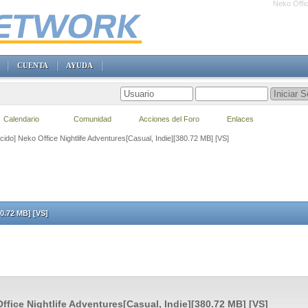
Neko Offic
CUENTA
AYUDA
Calendario
Comunidad
Acciones del Foro
Enlaces
cido] Neko Office Nightlife Adventures[Casual, Indie][380.72 MB] [VS]
80.72 MB] [VS]
ffice Nightlife Adventures[Casual, Indie][380.72 MB] [VS]