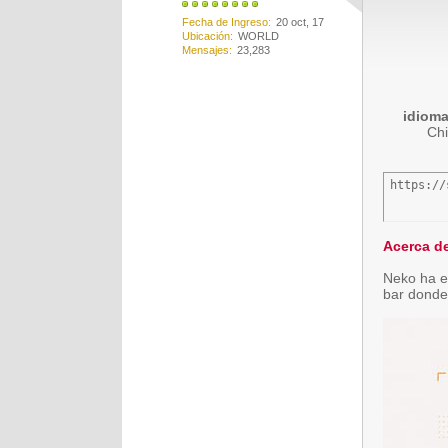
Fecha de Ingreso
20 oct, 17
Ubicación
WORLD
Mensajes
23,283
idiom
Chi
https://
Acerca de
Neko ha es
bar donde