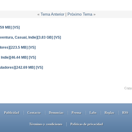
«
Tema Anterior
|
Próximo Tema
»
.59 MB] [VS]
entura, Casual, Indie][3.83 GB] [VS]
adores][223.5 MB] [VS]
Indie][46.44 MB] [VS]
uladores][242.69 MB] [VS]
Copyr
Publicidad
Contacto
Denuncias
Prensa
Labs
Reglas
RSS
Términos y condiciones
Políticas de privacidad