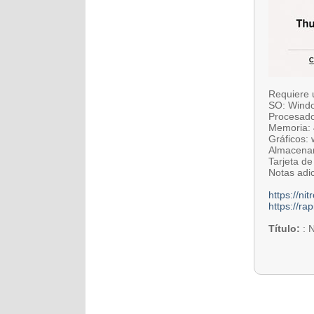
Requiere 
SO: Windo
Procesador
Memoria:
Gráficos:
Almacenam
Tarjeta de
Notas adi
https://n
https://ra
Título:
: N