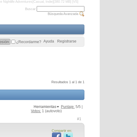
e Nightlife Adventures[Casual, Indie][380.72 MB] [VS]
Buscar
Búsqueda Avanzada
Ayuda
Registrarse
¿Recordarme?
Resultados 1 al 1 de 1
Herramientas
Puntaje:
5
/5 |
Votos:
1
(autovoto)
#1
Compartir en: