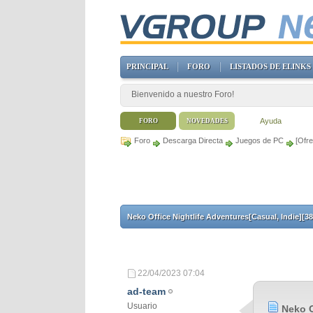
PRINCIPAL
FORO
LISTADOS DE ELINKS
Bienvenido a nuestro Foro!
Ayuda
FORO
NOVEDADES
Foro
Descarga Directa
Juegos de PC
[Ofre
Neko Office Nightlife Adventures[Casual, Indie][3
22/04/2023
07:04
ad-team
Usuario
Neko O