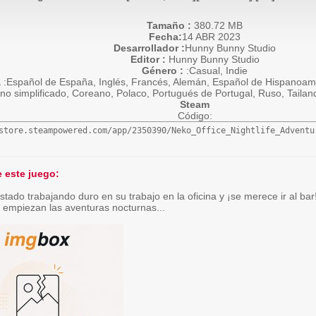
Tamaño :
380.72 MB
Fecha:
14 ABR 2023
Desarrollador :
Hunny Bunny Studio
Editor :
Hunny Bunny Studio
Género :
:Casual, Indie
a
:Español de España, Inglés, Francés, Alemán, Español de Hispanoamér
no simplificado, Coreano, Polaco, Portugués de Portugal, Ruso, Taila
Steam
Código:
store.steampowered.com/app/2350390/Neko_Office_Nightlife_Adventu
 este juego:
tado trabajando duro en su trabajo en la oficina y ¡se merece ir al b
 empiezan las aventuras nocturnas...