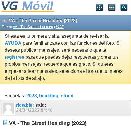
VA - The Street Healding (2023)
Tema:
VA - The Street Healding (2023)
Si esta es tu primera visita, asegúrate de revisar la
AYUDA
para familiarizarte con las funciones del foro. Si
deseas publicar mensajes, será necesario que te
registres
para que puedas dejar respuestas y crear tus
propios mensajes, recuerda que es gratis. Si quieres
empezar a leer mensajes, selecciona el foro de tu interés
de la lista de abajo.
Etiquetas:
2023
,
healding
,
street
rictabler
said:
24/04/2023
04:40
VA - The Street Healding (2023)