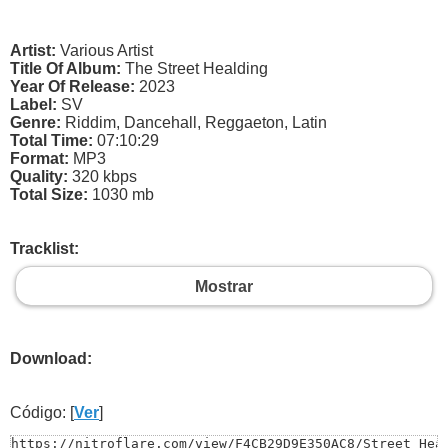
Artist:
Various Artist
Title Of Album:
The Street Healding
Year Of Release:
2023
Label:
SV
Genre:
Riddim, Dancehall, Reggaeton, Latin
Total Time:
07:10:29
Format:
MP3
Quality:
320 kbps
Total Size:
1030 mb
Tracklist:
Mostrar
Download:
Código: [
Ver
]
https://nitroflare.com/view/F4CB29D9E350AC8/Street_Head