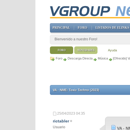
PRINCIPAL
FORO
LISTADOS DE ELINKS
Bienvenido a nuestro Foro!
Ayuda
FORO
NOVEDADES
Foro
Descarga Directa
Música
[Ofrecido] 
VA - NME: Toxic Techno (2023)
25/04/2023
04:35
rictabler
Usuario
VA - N