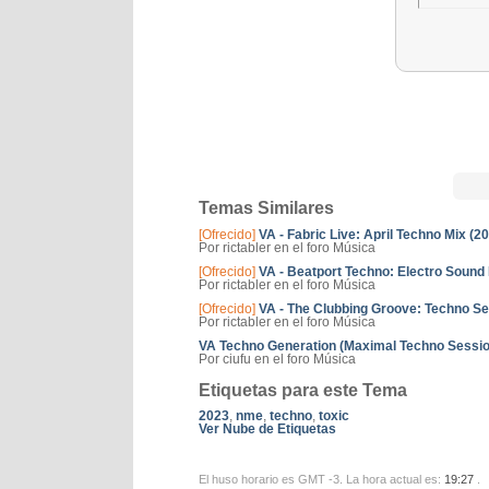
Temas Similares
[Ofrecido]
VA - Fabric Live: April Techno Mix (2
Por rictabler en el foro Música
[Ofrecido]
VA - Beatport Techno: Electro Sound
Por rictabler en el foro Música
[Ofrecido]
VA - The Clubbing Groove: Techno Se
Por rictabler en el foro Música
VA Techno Generation (Maximal Techno Sessio
Por ciufu en el foro Música
Etiquetas para este Tema
2023
,
nme
,
techno
,
toxic
Ver Nube de Etiquetas
El huso horario es GMT -3. La hora actual es:
19:27
.