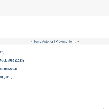
«
Tema Anterior
|
Próximo Tema
»
023)
 Pack #596 (2023)
ssion (2023)
n) [2016]