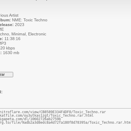
ious Artist
Album:
NME: Toxic Techno
elease:
2023
ME
chno, Minimal, Electronic
e:
11:38:16
P3
20 kbps
:
1630 mb
d:
nitroflare.com/view/CB8589E334F4DF0/Toxic_Techno.rar

katfile.com/ou3utkas1zgt/Toxic_Techno.rar.html

igapeta.com/dl/10602726ab2759b

rg.to/file/9adb2a3d8edc8a4d72fa180f8d78395a/Toxic_Techno.rar.htm