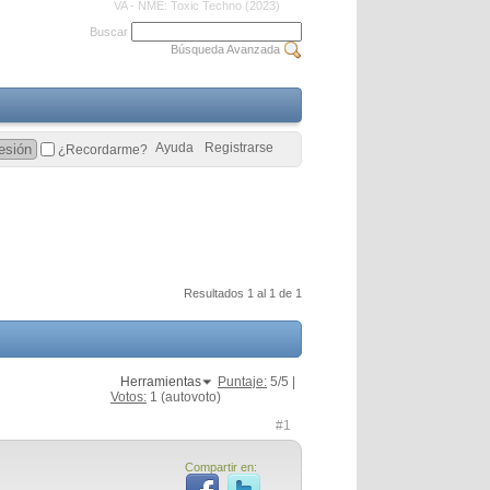
VA - NME: Toxic Techno (2023)
Buscar
Búsqueda Avanzada
Ayuda
Registrarse
¿Recordarme?
Resultados 1 al 1 de 1
Herramientas
Puntaje:
5
/5 |
Votos:
1
(autovoto)
#1
Compartir en: