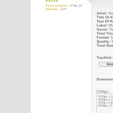
Fecha de Ingreso
17 feb, 23
Mensajes
2,377
Artist:
Var
Title Of 
Year Of R
Label:
N
Genre:
Te
Total Tim
Format:
M
Quality:
3
Total Size
Tracklist:
Downloa
Código:
https://
https://
http://g
https://