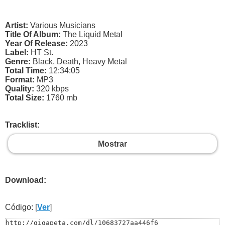
Artist:
Various Musicians
Title Of Album:
The Liquid Metal
Year Of Release:
2023
Label:
HT St.
Genre:
Black, Death, Heavy Metal
Total Time:
12:34:05
Format:
MP3
Quality:
320 kbps
Total Size:
1760 mb
Tracklist:
Mostrar
Download:
Código: [
Ver
]
http://gigapeta.com/dl/10683727aa446f6
