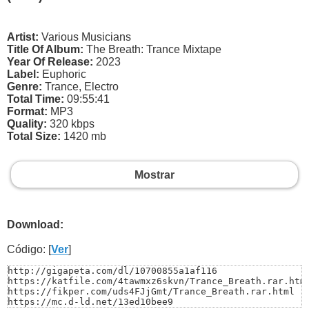
Artist:
Various Musicians
Title Of Album:
The Breath: Trance Mixtape
Year Of Release:
2023
Label:
Euphoric
Genre:
Trance, Electro
Total Time:
09:55:41
Format:
MP3
Quality:
320 kbps
Total Size:
1420 mb
Mostrar
Download:
Código: [
Ver
]
http://gigapeta.com/dl/10700855a1af116

https://katfile.com/4tawmxz6skvn/Trance_Breath.rar.html
https://fikper.com/uds4FJjGmt/Trance_Breath.rar.html

https://mc.d-ld.net/13ed10bee9