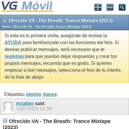
Ofrecido VA - The Breath: Trance Mixtape (2023)
Tema:
Ofrecido VA - The Breath: Trance Mixtape (2023)
Si esta es tu primera visita, asegúrate de revisar la
AYUDA
para familiarizarte con las funciones del foro. Si
deseas publicar mensajes, será necesario que te
registres
para que puedas dejar respuestas y crear tus
propios mensajes, recuerda que es gratis. Si quieres
empezar a leer mensajes, selecciona el foro de tu interés
de la lista de abajo.
Etiquetas:
electro
,
trance
rictabler
said:
13/07/2023
03:59
Ofrecido VA - The Breath: Trance Mixtape
(2023)