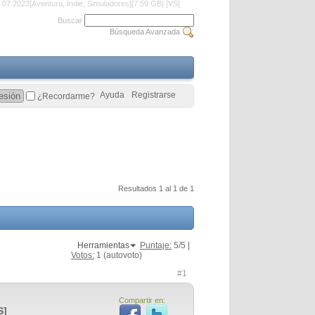
07 2023[Aventura, Indie, Simuladores][7.59 GB] [VS]
Buscar
Búsqueda Avanzada
Ayuda
Registrarse
¿Recordarme?
Resultados 1 al 1 de 1
Herramientas
Puntaje:
5
/5 |
Votos:
1
(autovoto)
#1
Compartir en:
S]