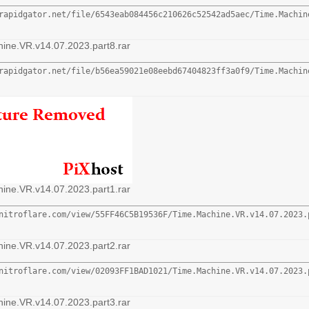
rapidgator.net/file/6543eab084456c210626c52542ad5aec/Time.Machin
ine.VR.v14.07.2023.part8.rar
rapidgator.net/file/b56ea59021e08eebd67404823ff3a0f9/Time.Machin
ine.VR.v14.07.2023.part1.rar
nitroflare.com/view/55FF46C5B19536F/Time.Machine.VR.v14.07.2023.
ine.VR.v14.07.2023.part2.rar
nitroflare.com/view/02093FF1BAD1021/Time.Machine.VR.v14.07.2023.
ine.VR.v14.07.2023.part3.rar