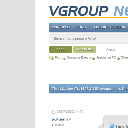
PRINCIPAL
FORO
LISTADOS DE ELINKS
Bienvenido a nuestro Foro!
Ayuda
FORO
NOVEDADES
Foro
Descarga Directa
Juegos de PC
[Ofr
Time Machine VR v14 07 2023[Aventura, Indie, Sim
18/07/2023
14:51
ad-team
Usuario
Time M