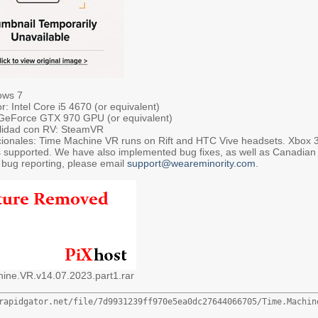
ows 7
: Intel Core i5 4670 (or equivalent)
 GeForce GTX 970 GPU (or equivalent)
lidad con RV: SteamVR
cionales: Time Machine VR runs on Rift and HTC Vive headsets. Xbox
rs supported. We have also implemented bug fixes, as well as Canadian
 bug reporting, please email
support@weareminority.com
.
ine.VR.v14.07.2023.part1.rar
rapidgator.net/file/7d9931239ff970e5ea0dc27644066705/Time.Machin