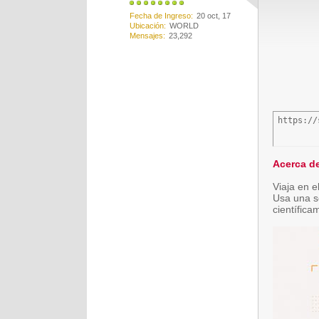
Fecha de Ingreso
20 oct, 17
Ubicación
WORLD
Mensajes
23,292
https://
Acerca de
Viaja en e
Usa una se
científic