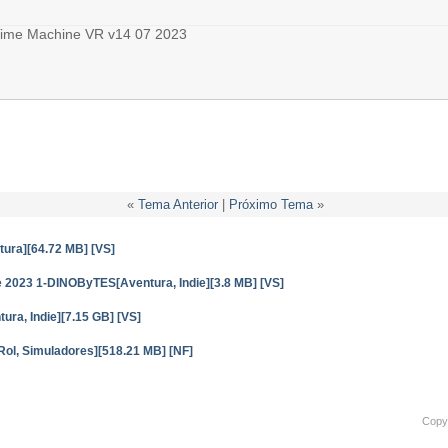
Time Machine VR v14 07 2023
«
Tema Anterior
|
Próximo Tema
»
ura][64.72 MB] [VS]
te 2023 1-DINOByTES[Aventura, Indie][3.8 MB] [VS]
ura, Indie][7.15 GB] [VS]
Rol, Simuladores][518.21 MB] [NF]
Copyr