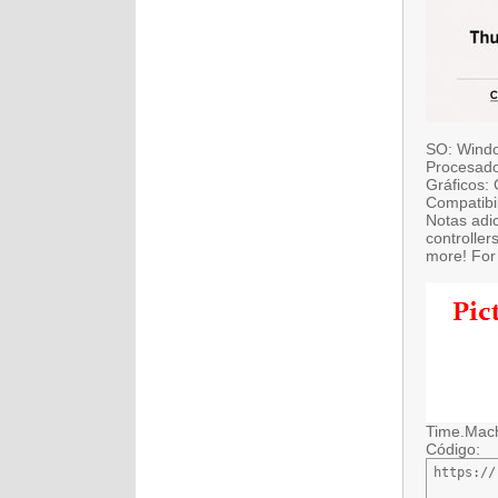
SO: Wind
Procesador
Gráficos:
Compatibi
Notas adi
controlle
more! For
Time.Mach
Código:
https://