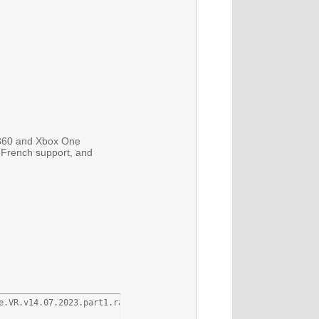
 360 and Xbox One
 French support, and
e.VR.v14.07.2023.part1.rar