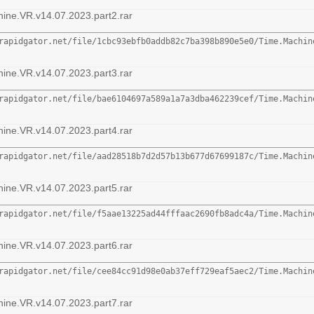
ine.VR.v14.07.2023.part2.rar
rapidgator.net/file/1cbc93ebfb0addb82c7ba398b890e5e0/Time.Machin
ine.VR.v14.07.2023.part3.rar
rapidgator.net/file/bae6104697a589a1a7a3dba462239cef/Time.Machin
ine.VR.v14.07.2023.part4.rar
rapidgator.net/file/aad28518b7d2d57b13b677d67699187c/Time.Machin
ine.VR.v14.07.2023.part5.rar
rapidgator.net/file/f5aae13225ad44fffaac2690fb8adc4a/Time.Machin
ine.VR.v14.07.2023.part6.rar
rapidgator.net/file/cee84cc91d98e0ab37eff729eaf5aec2/Time.Machin
ine.VR.v14.07.2023.part7.rar