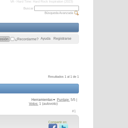
VA - Hard Time: Hard Rock Inspiration (2023)
Buscar
Búsqueda Avanzada
Ayuda
Registrarse
¿Recordarme?
Resultados 1 al 1 de 1
Herramientas
Puntaje:
5
/5 |
Votos:
1
(autovoto)
#1
Compartir en: