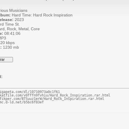
ious Musicians
Album:
Hard Time: Hard Rock Inspiration
elease:
2023
d Time St.
rd, Rock, Metal, Core
e:
08:41:06
P3
20 kbps
:
1230 mb
d:
igapeta.com/dl/10710973a0c1f61

katfile.com/v0fffn9fvhiu/Hard_Rock_Inspiration.rar.html

fikper.com/BTSuuz1erW/Hard_Rock_Inspiration.rar.html

mc.d-ld.net/b5bc6f03ef