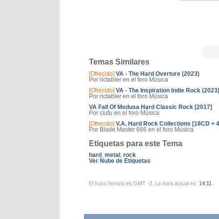
Temas Similares
[Ofrecido]
VA - The Hard Overture (2023)
Por rictabler en el foro Música
[Ofrecido]
VA - The Inspiration Indie Rock (2023
Por rictabler en el foro Música
VA Fall Of Medusa Hard Classic Rock [2017]
Por ciufu en el foro Música
[Ofrecido]
V.A. Hard Rock Collections [18CD + 
Por Blade Master 666 en el foro Música
Etiquetas para este Tema
hard
,
metal
,
rock
Ver Nube de Etiquetas
El huso horario es GMT -3. La hora actual es:
14:11
.