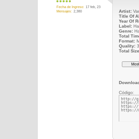
Fecha de Ingreso
17 feb, 23
Artist:
Var
Mensajes
2,380
Title Of 
Year Of R
Label:
Har
Genre:
Ha
Total Tim
Format:
M
Quality:
3
Total Size
Downloa
Código:
http://g
https://
https://
https://