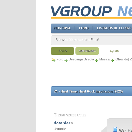
PRINCIPAL
FORO
LISTADOS DE ELINKS
Bienvenido a nuestro Foro!
Ayuda
FORO
NOVEDADES
Foro
Descarga Directa
Música
[Ofrecido] 
VA - Hard Time: Hard Rock Inspiration (2023)
20/07/2023
05:12
rictabler
Usuario
VA - H