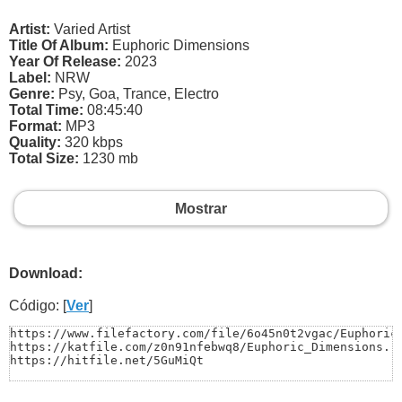
Artist:
Varied Artist
Title Of Album:
Euphoric Dimensions
Year Of Release:
2023
Label:
NRW
Genre:
Psy, Goa, Trance, Electro
Total Time:
08:45:40
Format:
MP3
Quality:
320 kbps
Total Size:
1230 mb
Mostrar
Download:
Código: [
Ver
]
https://www.filefactory.com/file/6o45n0t2vgac/Euphoric_
https://katfile.com/z0n91nfebwq8/Euphoric_Dimensions.ra
https://hitfile.net/5GuMiQt