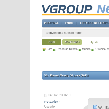
PRINCIPAL
FORO
LISTADOS DE ELINKS
Bienvenido a nuestro Foro!
Ayuda
FORO
NOVEDADES
Foro
Descarga Directa
Música
[Ofrecido] 
VA - Eternal Melody Of Love (2023)
04/11/2023
16:51
rictabler
Usuario
VA - E