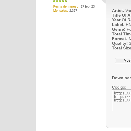
Fecha de Ingreso
17 feb, 23
Artist:
Var
Mensajes
2,377
Title Of 
Year Of R
Label:
H
Genre:
Po
Total Tim
Format:
M
Quality:
3
Total Size
Downloa
Código:
https://
https://
https://