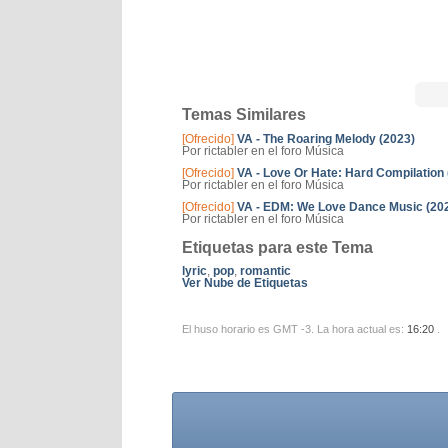
Temas Similares
[Ofrecido]
VA - The Roaring Melody (2023)
Por rictabler en el foro Música
[Ofrecido]
VA - Love Or Hate: Hard Compilation 
Por rictabler en el foro Música
[Ofrecido]
VA - EDM: We Love Dance Music (20
Por rictabler en el foro Música
Etiquetas para este Tema
lyric
,
pop
,
romantic
Ver Nube de Etiquetas
El huso horario es GMT -3. La hora actual es:
16:20
.