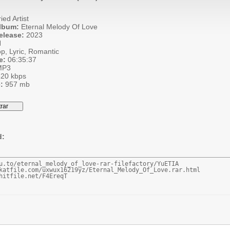
ied Artist
Album:
Eternal Melody Of Love
elease:
2023
N
p, Lyric, Romantic
e:
06:35:37
P3
20 kbps
:
957 mb
d:
u.to/eternal_melody_of_love-rar-filefactory/YuETIA

katfile.com/uxwux16219yz/Eternal_Melody_Of_Love.rar.html

hitfile.net/F4EreqT