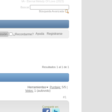
VA - Eternal Melody Of Love (2023)
Buscar
Búsqueda Avanzada
Ayuda
Registrarse
¿Recordarme?
Resultados 1 al 1 de 1
Herramientas
Puntaje:
5
/5 |
Votos:
1
(autovoto)
#1
Compartir en: