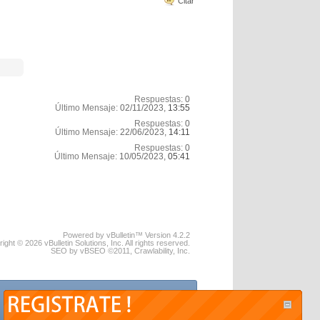
Citar
Respuestas:
0
Último Mensaje:
02/11/2023,
13:55
Respuestas:
0
Último Mensaje:
22/06/2023,
14:11
Respuestas:
0
Último Mensaje:
10/05/2023,
05:41
Powered by vBulletin™ Version 4.2.2
ight © 2026 vBulletin Solutions, Inc. All rights reserved.
SEO by vBSEO ©2011, Crawlability, Inc.