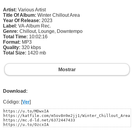
Artist:
Various Artist
Title Of Album:
Winter Chillout Area
Year Of Release:
2023
Label:
VA-Album Rec.
Genre:
Chillout, Lounge, Downtempo
Total Time:
10:02:16
Format:
MP3
Quality:
320 kbps
Total Size:
1420 mb
Mostrar
Download:
Código: [
Ver
]
https://u.to/MDwxIA

https://katfile.com/m5ov8n9e2jj1/Winter_Chillout_Area.r
https://mc.d-ld.net/6372447433

https://u.to/OzcxIA