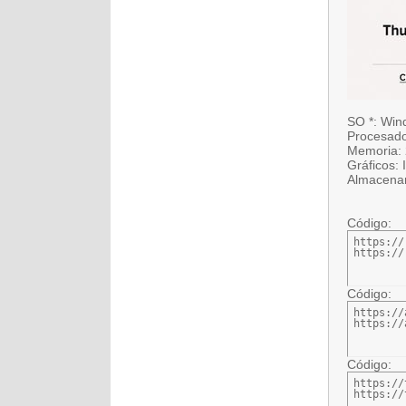
SO *: Win
Procesado
Memoria:
Gráficos: 
Almacenam
Código:
https://
https://
Código:
https://
https://
Código:
https://
https://