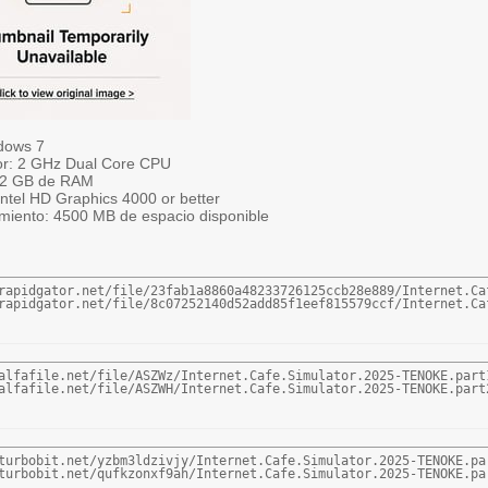
dows 7
r: 2 GHz Dual Core CPU
 2 GB de RAM
Intel HD Graphics 4000 or better
iento: 4500 MB de espacio disponible
rapidgator.net/file/23fab1a8860a48233726125ccb28e889/Internet.Ca
rapidgator.net/file/8c07252140d52add85f1eef815579ccf/Internet.Ca
alfafile.net/file/ASZWz/Internet.Cafe.Simulator.2025-TENOKE.part1
alfafile.net/file/ASZWH/Internet.Cafe.Simulator.2025-TENOKE.part
turbobit.net/yzbm3ldzivjy/Internet.Cafe.Simulator.2025-TENOKE.par
turbobit.net/qufkzonxf9ah/Internet.Cafe.Simulator.2025-TENOKE.pa