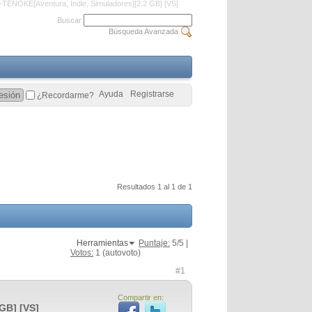
5-TENOKE[Aventura, Indie, Simuladores][2.2 GB] [VS]
Buscar
Búsqueda Avanzada
Ayuda
Registrarse
¿Recordarme?
Resultados 1 al 1 de 1
Herramientas
Puntaje:
5
/5 |
Votos:
1
(autovoto)
#1
Compartir en:
GB] [VS]