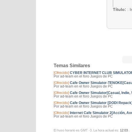
Título:
: 
Temas Similares
[Ofrecido]
CYBER INTERNET CLUB SIMULATOR-T
Por ad-team en el foro Juegos de PC
[Ofrecido]
Cafe Owner Simulator-TENOKE[Casual
Por ad-team en el foro Juegos de PC
[Ofrecido]
Cafe Owner Simulator[Casual, Indie,
Por ad-team en el foro Juegos de PC
[Ofrecido]
Cafe Owner Simulator [DODI Repack][
Por ad-team en el foro Juegos de PC
[Ofrecido]
Internet Cafe Simulator 2[Acción, Ave
Por ad-team en el foro Juegos de PC
El huso horario es GMT -3. La hora actual es:
12:03
.