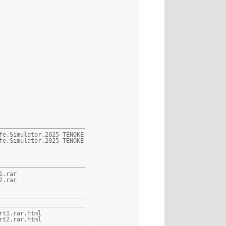
fe.Simulator.2025-TENOKE.part1.rar

fe.Simulator.2025-TENOKE.part2.rar
.rar

2.rar
t1.rar.html

rt2.rar.html