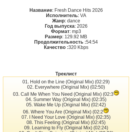
Название
: Fresh Dance Hits 2026
Исполнитель
: VA
Жанр
: dance
Год выпуска
: 2026
Формат
: mp3
Размер
: 129.92 MB
Продолжительность :
54:54
Качество :
320 Kbps
Треклист
01. Hold on the Line (Original Mix) (02:29)
02. Everywhere (Original Mix) (02:50)
03. Call Me When You Need (Original Mix) (02:3
04. Summer Way (Original Mix) (02:35)
05. Wake Me Up (Original Mix) (02:42)
06. Where You Are (Original Mix) (02:2
07. I Need Your Love (Original Mix) (02:35)
08. This Feeling (Original Mix) (02:45)
09. Learning to Fly (Original Mix) (02:24)