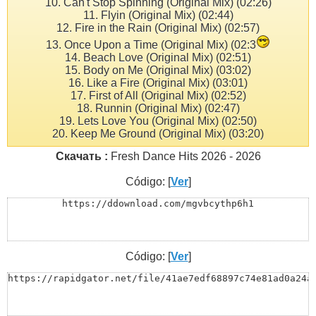
10. Can't Stop Spinning (Original Mix) (02:26)
11. Flyin (Original Mix) (02:44)
12. Fire in the Rain (Original Mix) (02:57)
13. Once Upon a Time (Original Mix) (02:3
14. Beach Love (Original Mix) (02:51)
15. Body on Me (Original Mix) (03:02)
16. Like a Fire (Original Mix) (03:01)
17. First of All (Original Mix) (02:52)
18. Runnin (Original Mix) (02:47)
19. Lets Love You (Original Mix) (02:50)
20. Keep Me Ground (Original Mix) (03:20)
Скачать :
Fresh Dance Hits 2026 - 2026
Código: [
Ver
]
https://ddownload.com/mgvbcythp6h1
Código: [
Ver
]
https://rapidgator.net/file/41ae7edf68897c74e81ad0a24a