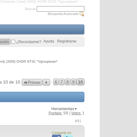
 Christmas Carol) (2009) DVDR NTSC *Vgroupteam*
Buscar
Búsqueda Avanzada
Ayuda
Registrarse
¿Recordarme?
arol) (2009) DVDR NTSC *Vgroupteam*
...
a 10 de 10
6
7
8
9
10
Primer
Herramientas
Puntaje:
5
/5 |
Votos:
1
#91
Compartir en: