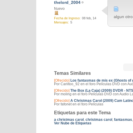
thelord_2004
Nuevo
algun otro
Fecha de Ingreso
08 feb, 14
Mensajes
5
Temas Similares
[Ofrecido]
Los fantasmas de mis ex (Ghosts of 
Por Cariitoo_92 en el foro Películas DVD con Au
[Ofrecido]
The Box (La Caja) (2009) DVDR - NT
Por moling en el foro Películas DVD con Audio L
[Ofrecido]
A Christmas Carol (2009) Cam Latin
Por fafonet en el foro Películas
Etiquetas para este Tema
a christmas carol
,
christmas carol
,
fantasmas
Ver Nube de Etiquetas