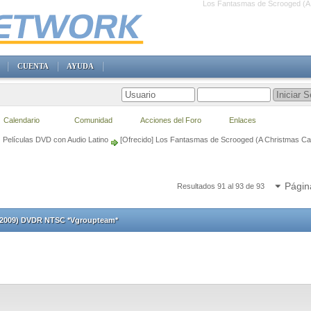
Los Fantasmas de Scrooged (A
CUENTA
AYUDA
Calendario
Comunidad
Acciones del Foro
Enlaces
Películas DVD con Audio Latino
[Ofrecido] Los Fantasmas de Scrooged (A Christmas C
Págin
Resultados 91 al 93 de 93
 (2009) DVDR NTSC *Vgroupteam*