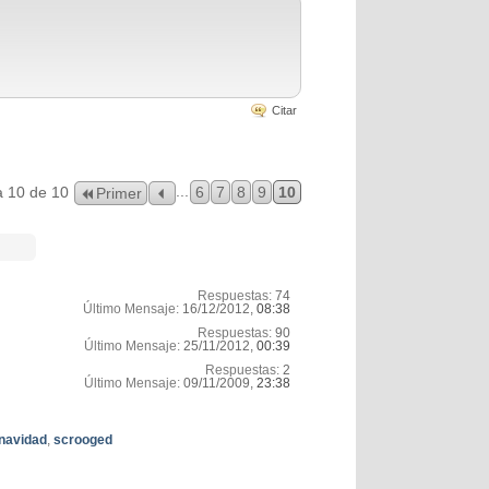
Citar
...
a 10 de 10
6
7
8
9
10
Primer
Respuestas:
74
Último Mensaje:
16/12/2012,
08:38
Respuestas:
90
Último Mensaje:
25/11/2012,
00:39
Respuestas:
2
Último Mensaje:
09/11/2009,
23:38
navidad
,
scrooged