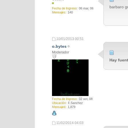
barbaro g
Fecha de Ingreso
06 mar, 06
Mensajes
140
10/01/2013
00:51
o.bytes
Moderador
Hay fuent
Fecha de Ingreso
02 oct, 08
Ubicación
F.Sanchez
Mensajes
1,879
11/02/2014
04:03