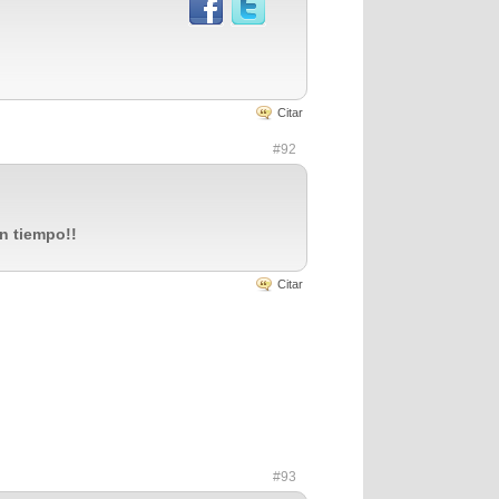
Citar
#92
n tiempo!!
Citar
#93