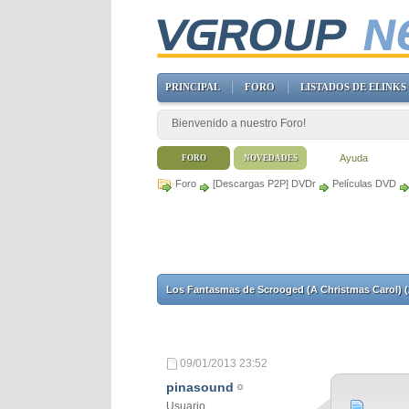
PRINCIPAL
FORO
LISTADOS DE ELINKS
Bienvenido a nuestro Foro!
Ayuda
FORO
NOVEDADES
Foro
[Descargas P2P] DVDr
Películas DVD
Los Fantasmas de Scrooged (A Christmas Carol)
09/01/2013
23:52
pinasound
Usuario