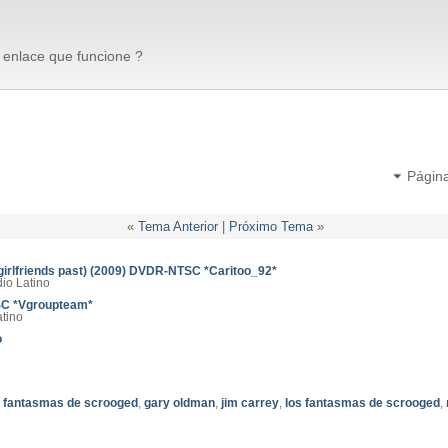
 enlace que funcione ?
Págin
«
Tema Anterior
|
Próximo Tema
»
girlfriends past) (2009) DVDR-NTSC *Caritoo_92*
dio Latino
SC *Vgroupteam*
atino
o
,
fantasmas de scrooged
,
gary oldman
,
jim carrey
,
los fantasmas de scrooged
,