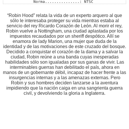
Norma...............: NTSC 

Pantalla............: Widescreen - 16:9 

Audios/Canales......: Inglés 5.1 - Español 5.1 

Subtítulos..........: Español - Ingles 

“Robin Hood” relata la vida de un experto arquero al que
Menú................: Si 

sólo le interesaba proteger su vida mientras estaba al
Extras..............: No 

servicio del rey Ricardo Corazón de León. Al morir el rey,
Trailers............: No
Robin vuelve a Nottingham, una ciudad aplastada por los
impuestos recaudados por un sheriff despótico. Allí se
enamora de lady Marion, una mujer que duda de la
identidad y de las motivaciones de este cruzado del bosque.
Decidido a conquistar el corazón de la dama y a salvar la
ciudad, Robin reúne a una banda cuyas inesperadas
habilidades sólo son igualadas por sus ganas de vivir. Las
interminables guerras han debilitado el país, ahora en
manos de un gobernante débil, incapaz de hacer frente a las
insurgencias internas y a las amenazas externas. Pero
Robin y sus hombres deciden lanzarse a la aventura
impidiendo que la nación caiga en una sangrienta guerra
civil, y devolviendo la gloria a Inglaterra.