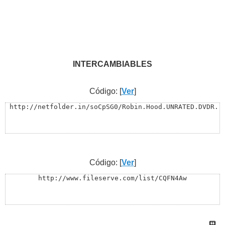
INTERCAMBIABLES
Código: [
Ver
]
 http://netfolder.in/soCpSG0/Robin.Hood.UNRATED.DVDR..
Código: [
Ver
]
http://www.fileserve.com/list/CQFN4Aw