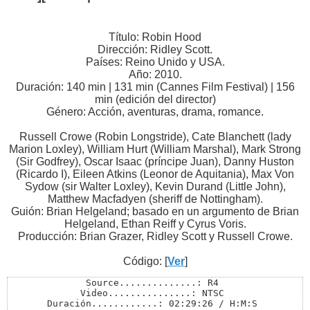
Título: Robin Hood
Dirección: Ridley Scott.
Países: Reino Unido y USA.
Año: 2010.
Duración: 140 min | 131 min (Cannes Film Festival) | 156
min (edición del director)
Género: Acción, aventuras, drama, romance.
Russell Crowe (Robin Longstride), Cate Blanchett (lady
Marion Loxley), William Hurt (William Marshal), Mark Strong
(Sir Godfrey), Oscar Isaac (príncipe Juan), Danny Huston
(Ricardo I), Eileen Atkins (Leonor de Aquitania), Max Von
Sydow (sir Walter Loxley), Kevin Durand (Little John),
Matthew Macfadyen (sheriff de Nottingham).
Guión: Brian Helgeland; basado en un argumento de Brian
Helgeland, Ethan Reiff y Cyrus Voris.
Producción: Brian Grazer, Ridley Scott y Russell Crowe.
Código: [
Ver
]
Source..............: R4 

Video...............: NTSC 

Duración............: 02:29:26 / H:M:S 
