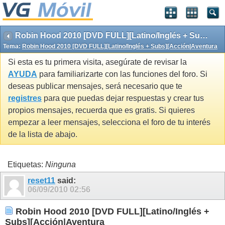
Robin Hood 2010 [DVD FULL][Latino/Inglés + Subs][Acción|Aventura
Tema:
Robin Hood 2010 [DVD FULL][Latino/Inglés + Subs][Acción|Aventura
Si esta es tu primera visita, asegúrate de revisar la
AYUDA
para familiarizarte con las funciones del foro. Si
deseas publicar mensajes, será necesario que te
registres
para que puedas dejar respuestas y crear tus
propios mensajes, recuerda que es gratis. Si quieres
empezar a leer mensajes, selecciona el foro de tu interés
de la lista de abajo.
Etiquetas:
Ninguna
reset11
said:
06/09/2010
02:56
Robin Hood 2010 [DVD FULL][Latino/Inglés +
Subs][Acción|Aventura