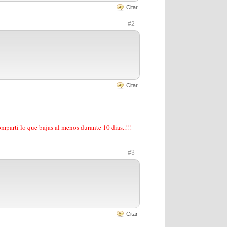
Citar
#2
Citar
parti lo que bajas al menos durante 10 dias..!!!
#3
Citar