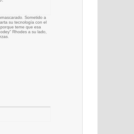
.

 enmascarado. Sometido a
arta su tecnología con el
an porque teme que esa
odey” Rhodes a su lado,
rzas.