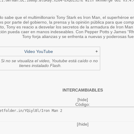
.2.German.DL.1080p.BluRay.x264-EXQUiSiTE with mkvmerge GUI v3.4.0
o sabe que el multimillonario Tony Stark es Iron Man, el superhéroe
s por parte del gobierno, la prensa y la opinión pública para que comp
ito, Tony es reacio a desvelar los secretos de la armadura de Iron M
ción pueda caer en manos indeseables. Con Pepper Potts y James “Rh
Tony forja alianzas y se enfrenta a nuevas y poderosas fue
Video YouTube
+
Si no se visualiza el video, Youtube está caído o no
tienes instalado Flash.
INTERCAMBIABLES
[hide]
Código:
etfolder.in/YQiyl8l/Iron Man 2
[/hide]