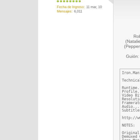
Fecha de Ingreso
11 mar, 10
Mensajes
6,011
Rob
(Natali
(Pepper
Guión:
Iron.Man
Technica
Runtime.
Profile.
Video Bi
Resoluti
Framerat
Audio...
Subtitle
http://w
NOTES:

Original
Demuxed 