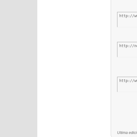
http://w
http://n
http://w
Última edic