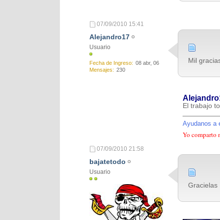
07/09/2010
15:41
Alejandro17
Usuario
Mil gracias
Fecha de Ingreso
08 abr, 06
Mensajes
230
Alejandro
El trabajo to
_________
Ayudanos a e
Yo comparto mi
07/09/2010
21:58
bajatetodo
Usuario
Gracielas