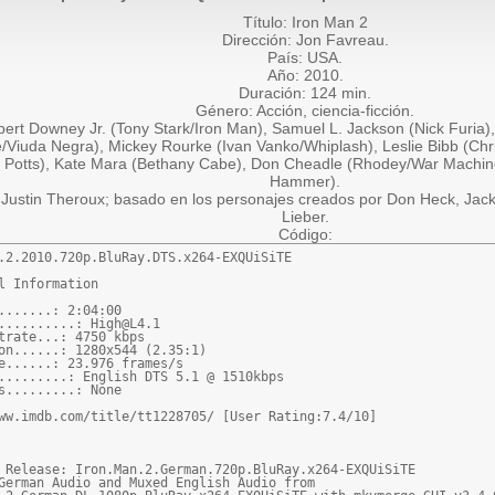
Título: Iron Man 2
Dirección: Jon Favreau.
País: USA.
Año: 2010.
Duración: 124 min.
Género: Acción, ciencia-ficción.
ert Downey Jr. (Tony Stark/Iron Man), Samuel L. Jackson (Nick Furia)
e/Viuda Negra), Mickey Rourke (Ivan Vanko/Whiplash), Leslie Bibb (Chr
 Potts), Kate Mara (Bethany Cabe), Don Cheadle (Rhodey/War Machine
Hammer).
 Justin Theroux; basado en los personajes creados por Don Heck, Jack 
Lieber.
Código:
.2.2010.720p.BluRay.DTS.x264-EXQUiSiTE

l Information

.......: 2:04:00

..........: High@L4.1

trate...: 4750 kbps

on......: 1280x544 (2.35:1)

e......: 23.976 frames/s

.........: English DTS 5.1 @ 1510kbps

s.........: None

ww.imdb.com/title/tt1228705/ [User Rating:7.4/10]

 Release: Iron.Man.2.German.720p.BluRay.x264-EXQUiSiTE

German Audio and Muxed English Audio from
