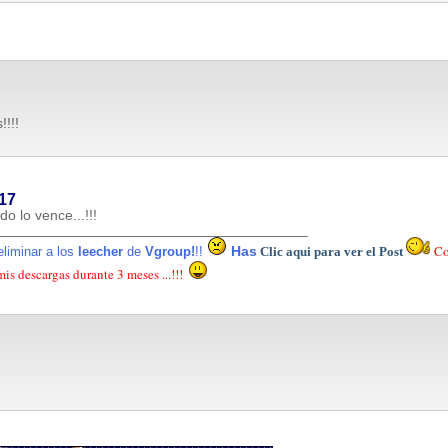
!!!!
17
do lo vence...!!!
_______________________________________
Com
Has
liminar a los
leecher
de
Vgroup!
!!
Clic aqui para ver el Post
s descargas durante 3 meses ...!!!