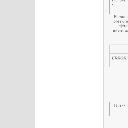
Iron.Man
.
El mund
presione
ejérc
informa
ERROR:
http://n