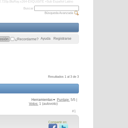
2.720p.BluRay.x264-EXQUiSiTE +Sub Español Latino
Buscar
Búsqueda Avanzada
Ayuda
Registrarse
¿Recordarme?
Resultados 1 al 3 de 3
Herramientas
Puntaje:
5
/5 |
Votos:
1
(autovoto)
#1
Compartir en: