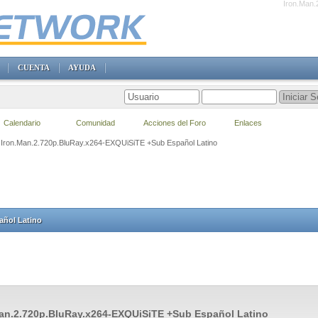
Iron.Man.
CUENTA
AYUDA
Calendario
Comunidad
Acciones del Foro
Enlaces
] Iron.Man.2.720p.BluRay.x264-EXQUiSiTE +Sub Español Latino
añol Latino
an.2.720p.BluRay.x264-EXQUiSiTE +Sub Español Latino