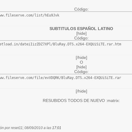
Código:
ww.fileserve.com/list/hEu9Jvk
SUBTITULOS ESPAÑOL LATINO
[hide]
Código:
etload.in/dateiIizZDZ7XPl/BluRay.DTS.x264-EXQUiSiTE.rar.htm
[/hide]
O
[hide]
Código:
ww.fileserve.com/file/evVDQRK/BluRay.DTS.x264-EXQUiSiTE.rar
[/hide]
RESUBIDOS TODOS DE NUEVO :matrix:
ión por reset11; 08/09/2010 a las
17:01