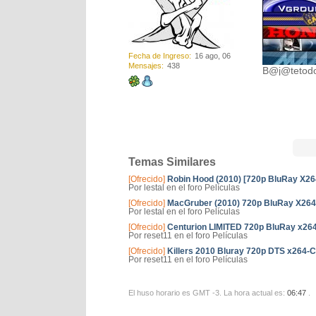
Fecha de Ingreso
16 ago, 06
Mensajes
438
B@j@tetodo®
Temas Similares
[Ofrecido]
Robin Hood (2010) [720p BluRay X2
Por lestal en el foro Películas
[Ofrecido]
MacGruber (2010) 720p BluRay X26
Por lestal en el foro Películas
[Ofrecido]
Centurion LIMITED 720p BluRay x264
Por reset11 en el foro Películas
[Ofrecido]
Killers 2010 Bluray 720p DTS x264-
Por reset11 en el foro Películas
El huso horario es GMT -3. La hora actual es:
06:47
.