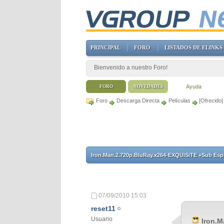
PRINCIPAL
FORO
LISTADOS DE ELINKS
Bienvenido a nuestro Foro!
Ayuda
FORO
NOVEDADES
Foro
Descarga Directa
Películas
[Ofrecido
Iron.Man.2.720p.BluRay.x264-EXQUiSiTE +Sub Esp
07/09/2010
15:03
reset11
Usuario
Iron.M