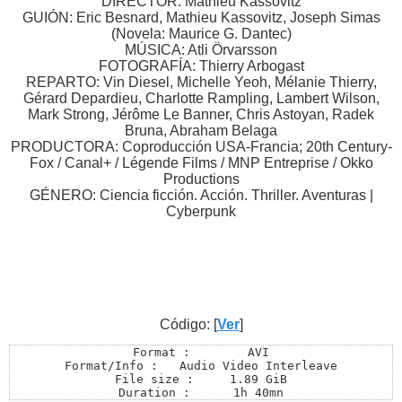
DIRECTOR: Mathieu Kassovitz
GUIÓN: Eric Besnard, Mathieu Kassovitz, Joseph Simas
(Novela: Maurice G. Dantec)
MÚSICA: Atli Örvarsson
FOTOGRAFÍA: Thierry Arbogast
REPARTO: Vin Diesel, Michelle Yeoh, Mélanie Thierry,
Gérard Depardieu, Charlotte Rampling, Lambert Wilson,
Mark Strong, Jérôme Le Banner, Chris Astoyan, Radek
Bruna, Abraham Belaga
PRODUCTORA: Coproducción USA-Francia; 20th Century-
Fox / Canal+ / Légende Films / MNP Entreprise / Okko
Productions
GÉNERO: Ciencia ficción. Acción. Thriller. Aventuras |
Cyberpunk
Código: [
Ver
]
Format :  	AVI

Format/Info : 	Audio Video Interleave

File size : 	1.89 GiB

Duration : 	1h 40mn
