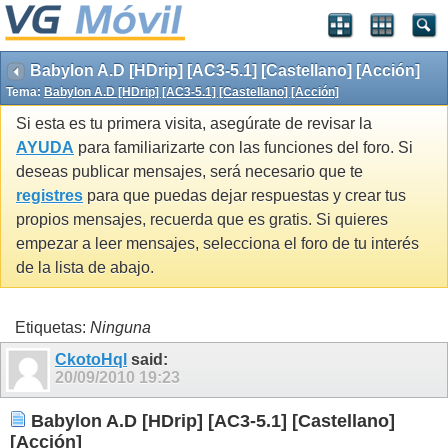
Babylon A.D [HDrip] [AC3-5.1] [Castellano] [Acción]
Tema:
Babylon A.D [HDrip] [AC3-5.1] [Castellano] [Acción]
Si esta es tu primera visita, asegúrate de revisar la
AYUDA
para familiarizarte con las funciones del foro. Si
deseas publicar mensajes, será necesario que te
registres
para que puedas dejar respuestas y crear tus
propios mensajes, recuerda que es gratis. Si quieres
empezar a leer mensajes, selecciona el foro de tu interés
de la lista de abajo.
Etiquetas:
Ninguna
CkotoHql
said:
20/09/2010
19:23
Babylon A.D [HDrip] [AC3-5.1] [Castellano]
[Acción]