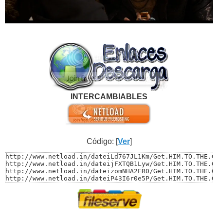
INTERCAMBIABLES
Código: [
Ver
]
http://www.netload.in/dateiLd767JL1Km/Get.HIM.TO.THE.GR
http://www.netload.in/dateijFXTQB1Lyw/Get.HIM.TO.THE.GR
http://www.netload.in/dateizomNHA2ER0/Get.HIM.TO.THE.GR
http://www.netload.in/dateiP43I6r0e5P/Get.HIM.TO.THE.GR
http://www.netload.in/dateiYceONOkCx6/Get.HIM.TO.THE.GR
http://www.netload.in/dateikCxkW5AEDI/Get.HIM.TO.THE.GR
http://www.netload.in/datei7d2OULsdYb/Get.HIM.TO.THE.GR
http://www.netload.in/dateigfGWrNvQmG/Get.HIM.TO.THE.GR
http://www.netload.in/dateiY2wN3GwyIB/Get.HIM.TO.THE.GR