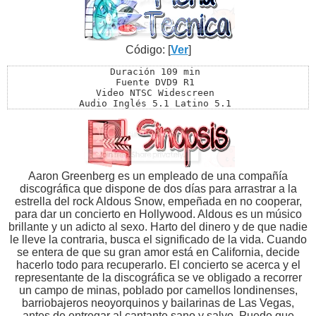
Código: [
Ver
]
Duración 109 min 

Fuente DVD9 R1 

Video NTSC Widescreen 

Audio Inglés 5.1 Latino 5.1 

Subs Español Latino Inglés Francés 

Menú Sí 

Extras Sí
Aaron Greenberg es un empleado de una compañía
discográfica que dispone de dos días para arrastrar a la
estrella del rock Aldous Snow, empeñada en no cooperar,
para dar un concierto en Hollywood. Aldous es un músico
brillante y un adicto al sexo. Harto del dinero y de que nadie
le lleve la contraria, busca el significado de la vida. Cuando
se entera de que su gran amor está en California, decide
hacerlo todo para recuperarlo. El concierto se acerca y el
representante de la discográfica se ve obligado a recorrer
un campo de minas, poblado por camellos londinenses,
barriobajeros neoyorquinos y bailarinas de Las Vegas,
antes de entregar al cantante sano y salvo. Puede que