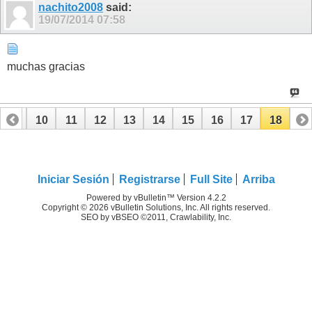
nachito2008
said:
19/07/2014
07:58
muchas gracias
9
10
11
12
13
14
15
16
17
18
Iniciar Sesión
Registrarse
Full Site
Arriba
Powered by vBulletin™ Version 4.2.2
Copyright © 2026 vBulletin Solutions, Inc. All rights reserved.
SEO by vBSEO ©2011, Crawlability, Inc.