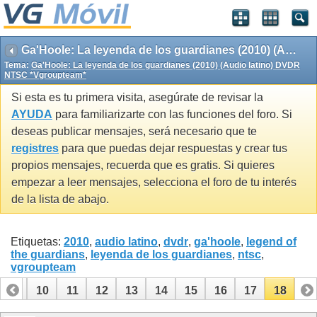
Ga'Hoole: La leyenda de los guardianes (2010) (Audio latino) DVDR NTSC *Vgroupteam*
Tema:
Ga'Hoole: La leyenda de los guardianes (2010) (Audio latino) DVDR
NTSC *Vgroupteam*
Si esta es tu primera visita, asegúrate de revisar la
AYUDA
para familiarizarte con las funciones del foro. Si
deseas publicar mensajes, será necesario que te
registres
para que puedas dejar respuestas y crear tus
propios mensajes, recuerda que es gratis. Si quieres
empezar a leer mensajes, selecciona el foro de tu interés
de la lista de abajo.
Etiquetas:
2010
,
audio latino
,
dvdr
,
ga'hoole
,
legend of
the guardians
,
leyenda de los guardianes
,
ntsc
,
vgroupteam
9
10
11
12
13
14
15
16
17
18