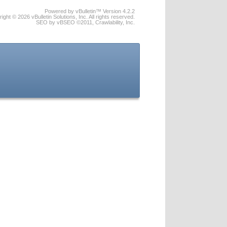
Powered by vBulletin™ Version 4.2.2
ight © 2026 vBulletin Solutions, Inc. All rights reserved.
SEO by vBSEO ©2011, Crawlability, Inc.