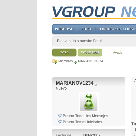
PRINCIPAL
FORO
LISTADOS DE ELINKS
Bienvenido a nuestro Foro!
Ayuda
FORO
NOVEDADES
Miembros
MARIANOV1234
MARIANOV1234
Nuevo
Buscar Todos los Mensajes
Buscar Temas Iniciados
To
Fecha de
30/04/2007