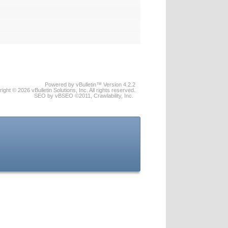
Powered by vBulletin™ Version 4.2.2
ight © 2026 vBulletin Solutions, Inc. All rights reserved.
SEO by vBSEO ©2011, Crawlability, Inc.