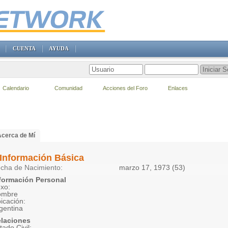
CUENTA
AYUDA
Calendario
Comunidad
Acciones del Foro
Enlaces
Acerca de Mí
Información Básica
cha de Nacimiento
marzo 17, 1973 (53)
formación Personal
xo:
ombre
icación:
gentina
laciones
tado Civil: