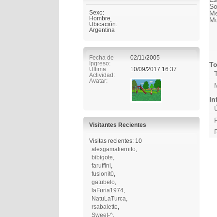
So
Sexo:
Me
Hombre
Mu
Ubicación:
Argentina
Fecha de
02/11/2005
Ingreso
To
Última
10/09/2017
16:37
Actividad
Avatar
In
Visitantes Recientes
Visitas recientes: 10
alexgamatiernito
,
bibigote
,
faruffini
,
fusionit0
,
gatubelo
,
laFuria1974
,
NatuLaTurca
,
rsabalette
,
Sweet-^
,