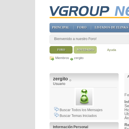
PRINCIPAL
FORO
LISTADOS DE ELINKS
Bienvenido a nuestro Foro!
Ayuda
FORO
NOVEDADES
Miembros
zergito
zergito
Usuario
Fe
In
Se
H
Buscar Todos los Mensajes
Ub
Buscar Temas Iniciados
Ar
Re
Información Personal
Es