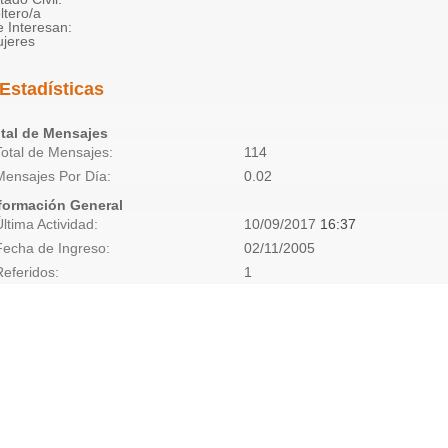
ltero/a
 Interesan:
jeres
Estadísticas
tal de Mensajes
Total de Mensajes
114
Mensajes Por Día
0.02
formación General
Última Actividad
10/09/2017
16:37
Fecha de Ingreso
02/11/2005
Referidos
1