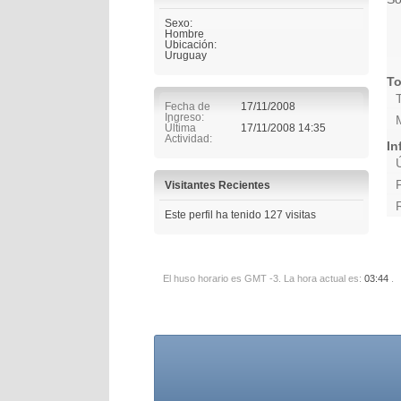
Sexo:
Hombre
Ubicación:
Uruguay
To
Fecha de
17/11/2008
Ingreso
Última
17/11/2008
14:35
Actividad
In
Visitantes Recientes
Este perfil ha tenido
127
visitas
El huso horario es GMT -3. La hora actual es:
03:44
.