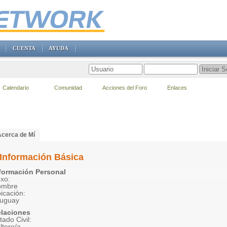
CUENTA
AYUDA
Calendario
Comunidad
Acciones del Foro
Enlaces
Acerca de Mí
Información Básica
formación Personal
xo:
ombre
icación:
uguay
laciones
tado Civil:
ltero/a