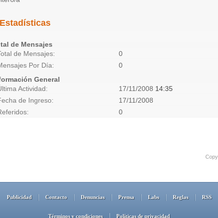
Estadísticas
tal de Mensajes
Total de Mensajes
0
Mensajes Por Día
0
formación General
Última Actividad
17/11/2008
14:35
Fecha de Ingreso
17/11/2008
Referidos
0
Copyr
Publicidad
Contacto
Denuncias
Prensa
Labs
Reglas
RSS
Términos y condiciones
Políticas de privacidad