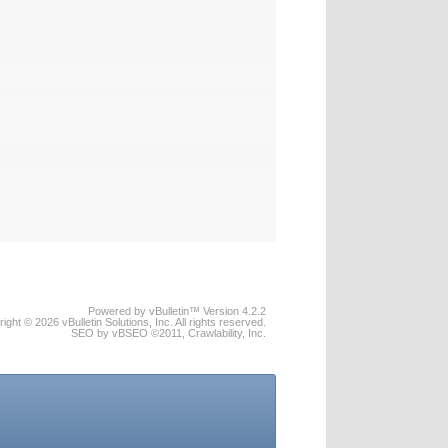
Powered by vBulletin™ Version 4.2.2
ight © 2026 vBulletin Solutions, Inc. All rights reserved.
SEO by vBSEO ©2011, Crawlability, Inc.