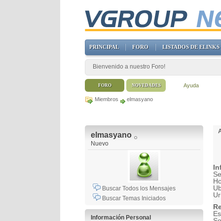
PRINCIPAL
FORO
LISTADOS DE ELINKS
Bienvenido a nuestro Foro!
Ayuda
FORO
NOVEDADES
Miembros
elmasyano
elmasyano
Nuevo
In
Se
H
Ub
Buscar Todos los Mensajes
Ur
Buscar Temas Iniciados
Re
Es
Información Personal
So