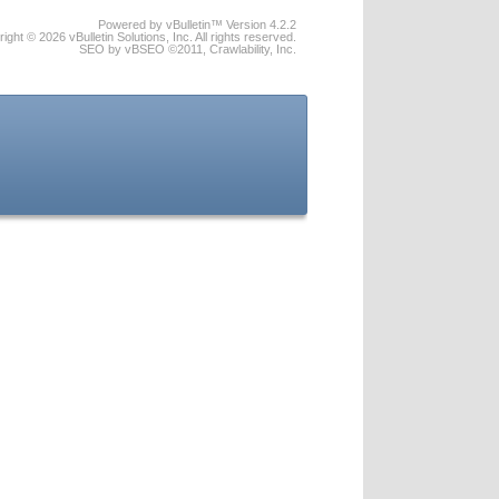
Powered by vBulletin™ Version 4.2.2
ight © 2026 vBulletin Solutions, Inc. All rights reserved.
SEO by vBSEO ©2011, Crawlability, Inc.