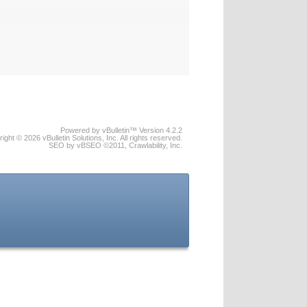
Powered by vBulletin™ Version 4.2.2
ight © 2026 vBulletin Solutions, Inc. All rights reserved.
SEO by vBSEO ©2011, Crawlability, Inc.