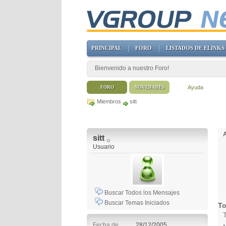
PRINCIPAL
FORO
LISTADOS DE ELINKS
Bienvenido a nuestro Foro!
Ayuda
FORO
NOVEDADES
Miembros
sitt
sitt
Usuario
Buscar Todos los Mensajes
Buscar Temas Iniciados
To
Fecha de
28/12/2005