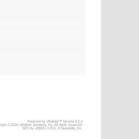
Powered by vBulletin™ Version 4.2.2
ight © 2026 vBulletin Solutions, Inc. All rights reserved.
SEO by vBSEO ©2011, Crawlability, Inc.