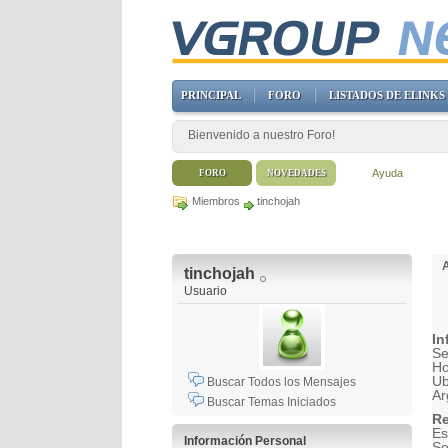
PRINCIPAL
FORO
LISTADOS DE ELINKS
Bienvenido a nuestro Foro!
Ayuda
FORO
NOVEDADES
Miembros
tinchojah
tinchojah
Usuario
In
Se
H
Ub
Buscar Todos los Mensajes
Ar
Buscar Temas Iniciados
Re
Es
Información Personal
So