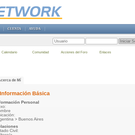
CUENTA
AYUDA
Calendario
Comunidad
Acciones del Foro
Enlaces
Acerca de Mí
Información Básica
formación Personal
xo:
ombre
icación:
gentina > Buenos Aires
laciones
tado Civil:
ltero/a