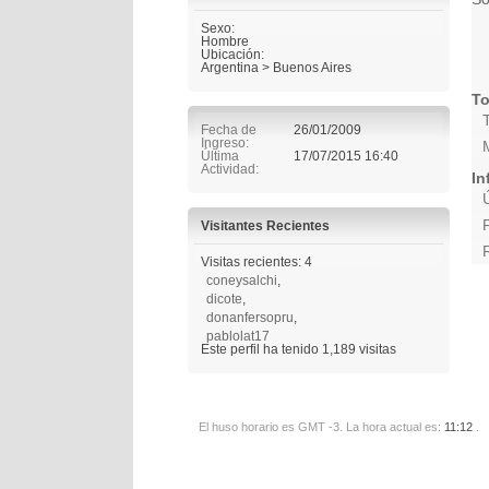
Sexo:
Hombre
Ubicación:
Argentina > Buenos Aires
To
Fecha de
26/01/2009
Ingreso
Última
17/07/2015
16:40
Actividad
In
Visitantes Recientes
Visitas recientes: 4
coneysalchi
,
dicote
,
donanfersopru
,
pablolat17
Este perfil ha tenido
1,189
visitas
El huso horario es GMT -3. La hora actual es:
11:12
.