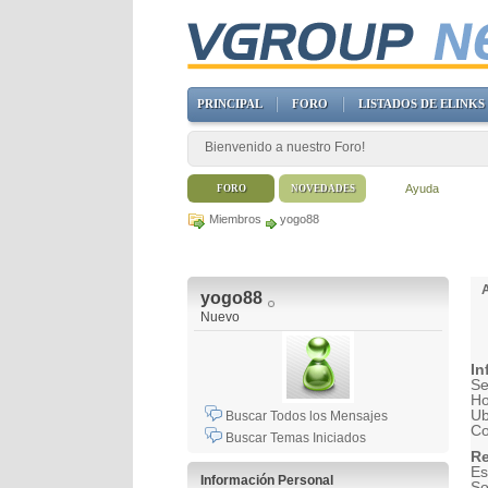
PRINCIPAL
FORO
LISTADOS DE ELINKS
Bienvenido a nuestro Foro!
Ayuda
FORO
NOVEDADES
Miembros
yogo88
yogo88
Nuevo
In
Se
H
Ub
Buscar Todos los Mensajes
Co
Buscar Temas Iniciados
Re
Es
Información Personal
So