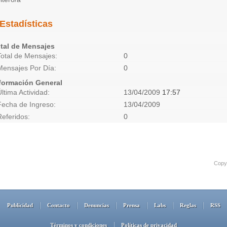
Estadísticas
tal de Mensajes
Total de Mensajes
0
Mensajes Por Día
0
formación General
Última Actividad
13/04/2009
17:57
Fecha de Ingreso
13/04/2009
Referidos
0
Copyr
Publicidad
Contacto
Denuncias
Prensa
Labs
Reglas
RSS
Términos y condiciones
Políticas de privacidad