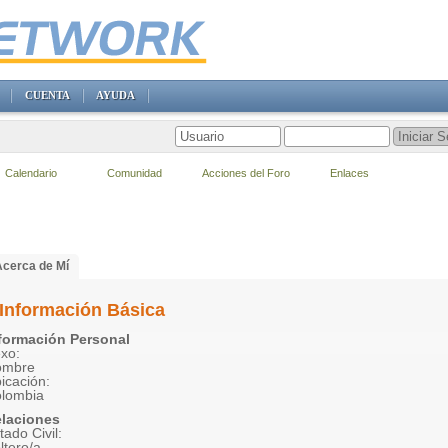
CUENTA
AYUDA
Calendario
Comunidad
Acciones del Foro
Enlaces
Acerca de Mí
Información Básica
formación Personal
xo:
ombre
icación:
lombia
laciones
tado Civil:
ltero/a