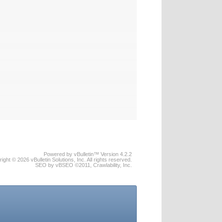
Powered by vBulletin™ Version 4.2.2
ight © 2026 vBulletin Solutions, Inc. All rights reserved.
SEO by vBSEO ©2011, Crawlability, Inc.