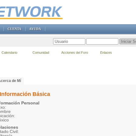
CUENTA
AYUDA
Calendario
Comunidad
Acciones del Foro
Enlaces
Acerca de Mí
Información Básica
formación Personal
xo:
ombre
icación:
xico
laciones
tado Civil:
ltero/a