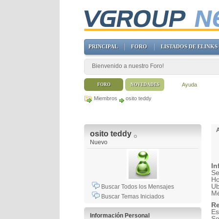
PRINCIPAL
FORO
LISTADOS DE ELINKS
Bienvenido a nuestro Foro!
Ayuda
FORO
NOVEDADES
Miembros
osito teddy
osito teddy
Nuevo
In
Se
H
Ub
Buscar Todos los Mensajes
Mé
Buscar Temas Iniciados
Re
Es
Información Personal
So