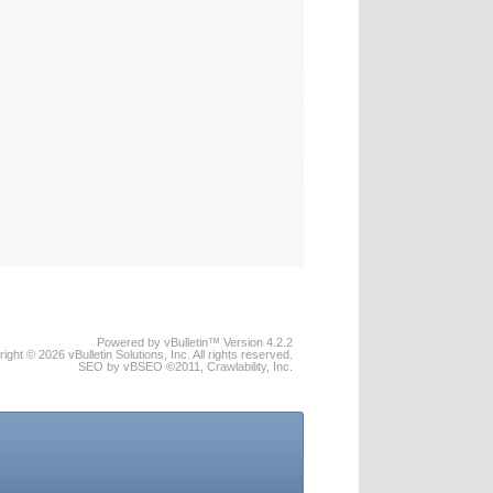
Powered by vBulletin™ Version 4.2.2
ight © 2026 vBulletin Solutions, Inc. All rights reserved.
SEO by vBSEO ©2011, Crawlability, Inc.