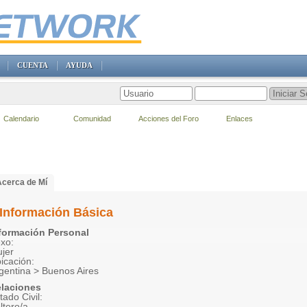
CUENTA
AYUDA
Calendario
Comunidad
Acciones del Foro
Enlaces
Acerca de Mí
Información Básica
formación Personal
xo:
jer
icación:
gentina > Buenos Aires
laciones
tado Civil:
ltero/a