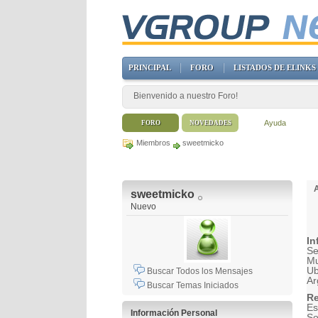
PRINCIPAL
FORO
LISTADOS DE ELINKS
Bienvenido a nuestro Foro!
Ayuda
FORO
NOVEDADES
Miembros
sweetmicko
sweetmicko
Nuevo
In
Se
Mu
Ub
Buscar Todos los Mensajes
Ar
Buscar Temas Iniciados
Re
Es
Información Personal
So