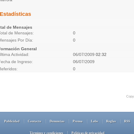
Estadísticas
tal de Mensajes
Total de Mensajes
0
Mensajes Por Día
0
formación General
Última Actividad
06/07/2009
02:32
Fecha de Ingreso
06/07/2009
Referidos
0
Copyr
Publicidad
Contacto
Denuncias
Prensa
Labs
Reglas
RSS
Términos y condiciones
Políticas de privacidad