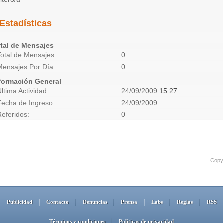
Estadísticas
tal de Mensajes
Total de Mensajes
0
Mensajes Por Día
0
formación General
Última Actividad
24/09/2009
15:27
Fecha de Ingreso
24/09/2009
Referidos
0
Copyr
Publicidad
Contacto
Denuncias
Prensa
Labs
Reglas
RSS
Términos y condiciones
Políticas de privacidad