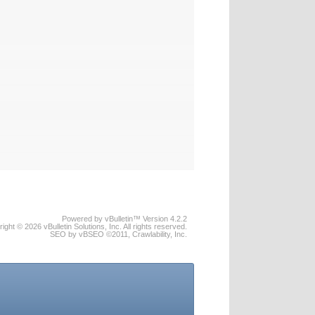
Powered by vBulletin™ Version 4.2.2
ight © 2026 vBulletin Solutions, Inc. All rights reserved.
SEO by vBSEO ©2011, Crawlability, Inc.