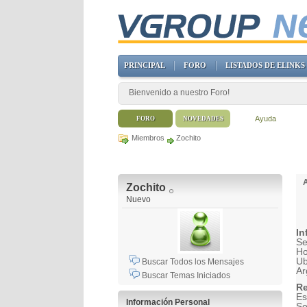
PRINCIPAL
FORO
LISTADOS DE ELINKS
Bienvenido a nuestro Foro!
Ayuda
FORO
NOVEDADES
Miembros
Zochito
Zochito
Nuevo
In
Se
H
Ub
Buscar Todos los Mensajes
Ar
Buscar Temas Iniciados
Re
Es
Información Personal
So