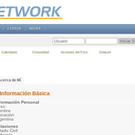
CUENTA
AYUDA
Calendario
Comunidad
Acciones del Foro
Enlaces
Acerca de Mí
Información Básica
formación Personal
xo:
ombre
icación:
gentina
laciones
tado Civil:
ltero/a