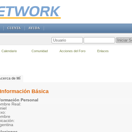
CUENTA
AYUDA
Calendario
Comunidad
Acciones del Foro
Enlaces
Acerca de Mí
Información Básica
formación Personal
mbre Real:
niel
xo:
ombre
icación:
gentina
laciones