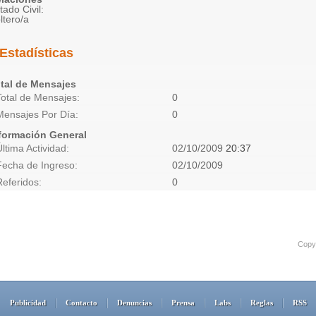
tado Civil:
ltero/a
Estadísticas
tal de Mensajes
Total de Mensajes
0
Mensajes Por Día
0
formación General
Última Actividad
02/10/2009
20:37
Fecha de Ingreso
02/10/2009
Referidos
0
Copyr
Publicidad
Contacto
Denuncias
Prensa
Labs
Reglas
RSS