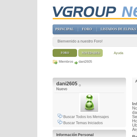
PRINCIPAL
FORO
LISTADOS DE ELINKS
Bienvenido a nuestro Foro!
Ayuda
FORO
NOVEDADES
Miembros
dani2605
dani2605
Nuevo
In
No
da
Se
Buscar Todos los Mensajes
H
Buscar Temas Iniciados
Ub
Ar
Información Personal
Re