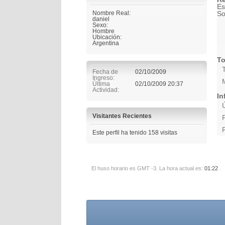
Es
Nombre Real:
So
daniel
Sexo:
Hombre
Ubicación:
Argentina
To
Fecha de
02/10/2009
Ingreso
Última
02/10/2009
20:37
Actividad
In
Visitantes Recientes
Este perfil ha tenido
158
visitas
El huso horario es GMT -3. La hora actual es:
01:22
.