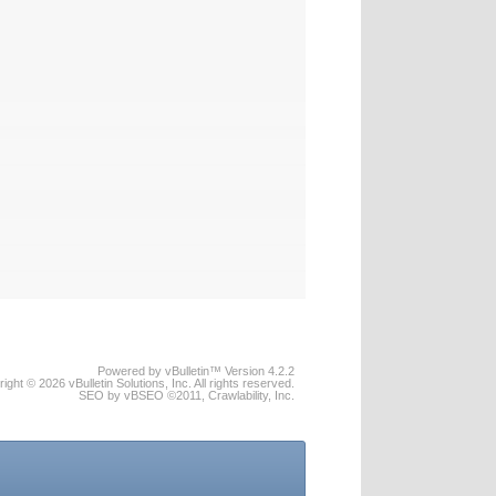
Powered by vBulletin™ Version 4.2.2
ight © 2026 vBulletin Solutions, Inc. All rights reserved.
SEO by vBSEO ©2011, Crawlability, Inc.