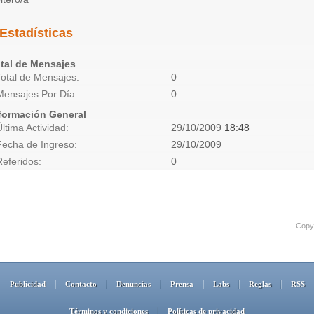
Estadísticas
tal de Mensajes
Total de Mensajes
0
Mensajes Por Día
0
formación General
Última Actividad
29/10/2009
18:48
Fecha de Ingreso
29/10/2009
Referidos
0
Copyr
Publicidad
Contacto
Denuncias
Prensa
Labs
Reglas
RSS
Términos y condiciones
Políticas de privacidad