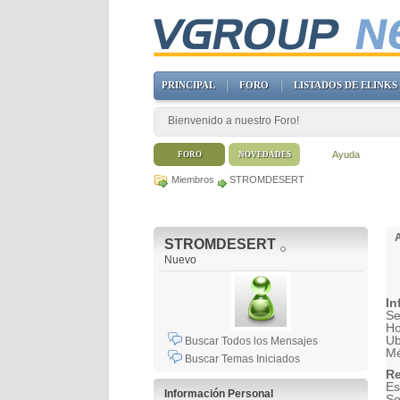
PRINCIPAL
FORO
LISTADOS DE ELINKS
Bienvenido a nuestro Foro!
Ayuda
FORO
NOVEDADES
Miembros
STROMDESERT
STROMDESERT
Nuevo
In
Se
H
Ub
Buscar Todos los Mensajes
Mé
Buscar Temas Iniciados
Re
Es
Información Personal
So