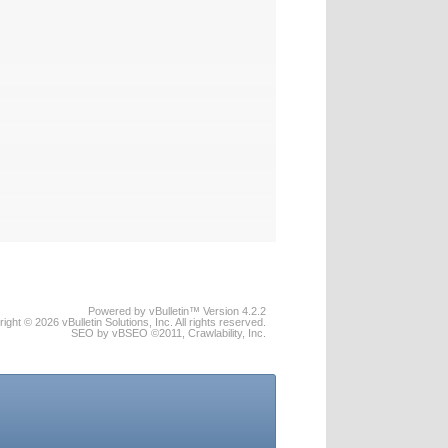
Powered by vBulletin™ Version 4.2.2
ight © 2026 vBulletin Solutions, Inc. All rights reserved.
SEO by vBSEO ©2011, Crawlability, Inc.