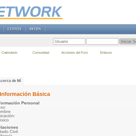
CUENTA
AYUDA
Calendario
Comunidad
Acciones del Foro
Enlaces
Acerca de Mí
Información Básica
formación Personal
xo:
ombre
icación:
xico
laciones
tado Civil:
ltero/a