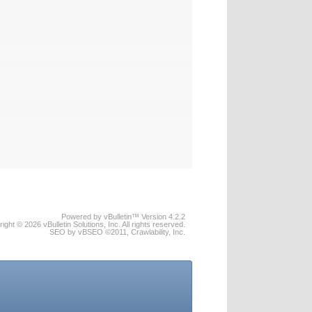
Powered by vBulletin™ Version 4.2.2
ight © 2026 vBulletin Solutions, Inc. All rights reserved.
SEO by vBSEO ©2011, Crawlability, Inc.