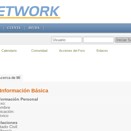
CUENTA
AYUDA
Calendario
Comunidad
Acciones del Foro
Enlaces
Acerca de Mí
Información Básica
formación Personal
xo:
ombre
icación:
xico
laciones
tado Civil:
ltero/a