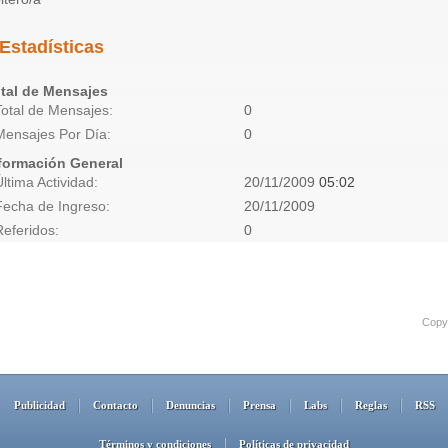
Estadísticas
tal de Mensajes
Total de Mensajes
0
Mensajes Por Día
0
formación General
Última Actividad
20/11/2009
05:02
Fecha de Ingreso
20/11/2009
Referidos
0
Copyr
Publicidad
Contacto
Denuncias
Prensa
Labs
Reglas
RSS
Términos y condiciones
Políticas de privacidad