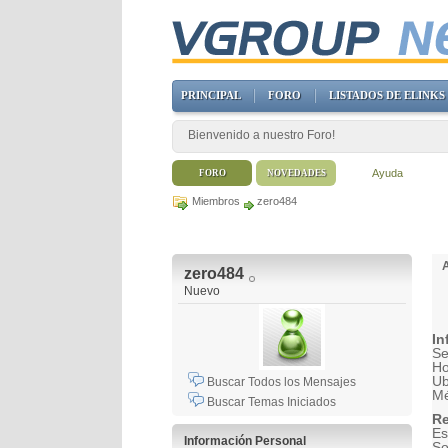
PRINCIPAL
FORO
LISTADOS DE ELINKS
Bienvenido a nuestro Foro!
Ayuda
FORO
NOVEDADES
Miembros
zero484
zero484
Nuevo
In
Se
H
Ub
Buscar Todos los Mensajes
Mé
Buscar Temas Iniciados
Re
Es
Información Personal
So