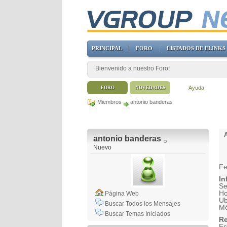
PRINCIPAL
FORO
LISTADOS DE ELINKS
Bienvenido a nuestro Foro!
Ayuda
FORO
NOVEDADES
Miembros
antonio banderas
antonio banderas
Nuevo
Fe
In
Se
H
Página Web
Ub
Buscar Todos los Mensajes
Mé
Buscar Temas Iniciados
Re
Es