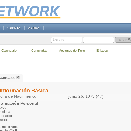
CUENTA
AYUDA
Calendario
Comunidad
Acciones del Foro
Enlaces
Acerca de Mí
Información Básica
cha de Nacimiento
junio 26, 1979 (47)
formación Personal
xo:
ombre
icación:
xico
laciones
tado Civil: