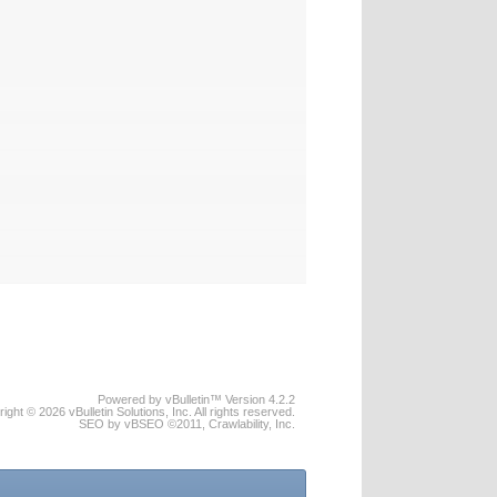
Powered by vBulletin™ Version 4.2.2
ight © 2026 vBulletin Solutions, Inc. All rights reserved.
SEO by vBSEO ©2011, Crawlability, Inc.