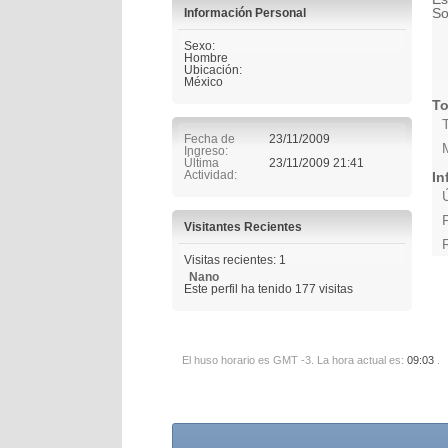
So
Información Personal
Sexo:
Hombre
Ubicación:
México
To
Fecha de
23/11/2009
Ingreso
Última
23/11/2009
21:41
Actividad
In
Visitantes Recientes
Visitas recientes: 1
Nano
Este perfil ha tenido
177
visitas
El huso horario es GMT -3. La hora actual es:
09:03
.