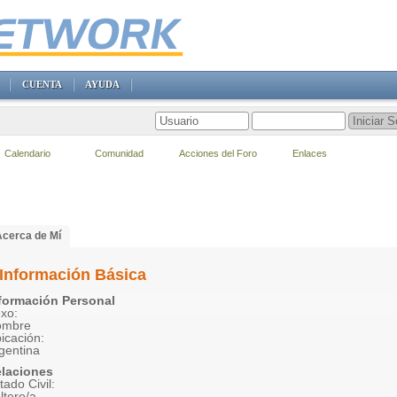
CUENTA
AYUDA
Calendario
Comunidad
Acciones del Foro
Enlaces
Acerca de Mí
Información Básica
formación Personal
xo:
ombre
icación:
gentina
laciones
tado Civil:
ltero/a