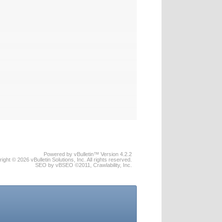
Powered by vBulletin™ Version 4.2.2
ight © 2026 vBulletin Solutions, Inc. All rights reserved.
SEO by vBSEO ©2011, Crawlability, Inc.