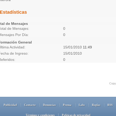
Estadísticas
tal de Mensajes
Total de Mensajes
0
Mensajes Por Día
0
formación General
Última Actividad
15/01/2010
11:49
Fecha de Ingreso
15/01/2010
Referidos
0
Copyr
Publicidad
Contacto
Denuncias
Prensa
Labs
Reglas
RSS
Términos y condiciones
Políticas de privacidad