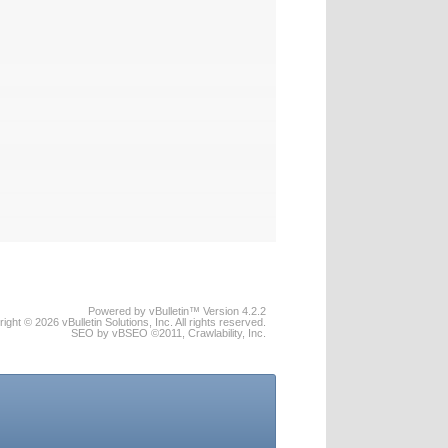
Powered by vBulletin™ Version 4.2.2
ight © 2026 vBulletin Solutions, Inc. All rights reserved.
SEO by vBSEO ©2011, Crawlability, Inc.