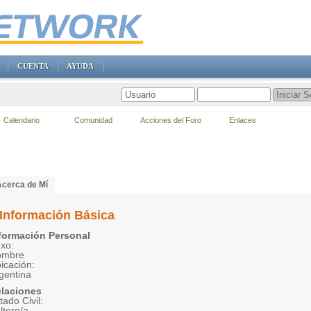
CUENTA
AYUDA
Calendario
Comunidad
Acciones del Foro
Enlaces
Acerca de Mí
Información Básica
formación Personal
xo:
ombre
icación:
gentina
laciones
tado Civil:
ltero/a