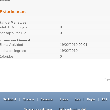
Estadísticas
tal de Mensajes
Total de Mensajes
0
Mensajes Por Día
0
formación General
Última Actividad
19/02/2010
02:01
Fecha de Ingreso
19/02/2010
Referidos
0
Copyr
Publicidad
Contacto
Denuncias
Prensa
Labs
Reglas
RSS
Términos y condiciones
Políticas de privacidad