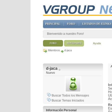
PRINCIPAL
FORO
LISTADOS DE ELINKS
Bienvenido a nuestro Foro!
Ayuda
FORO
NOVEDADES
Miembros
d-jaca
d-jaca
Nuevo
In
Se
H
Ub
Buscar Todos los Mensajes
Ar
Buscar Temas Iniciados
Re
Es
Información Personal
So