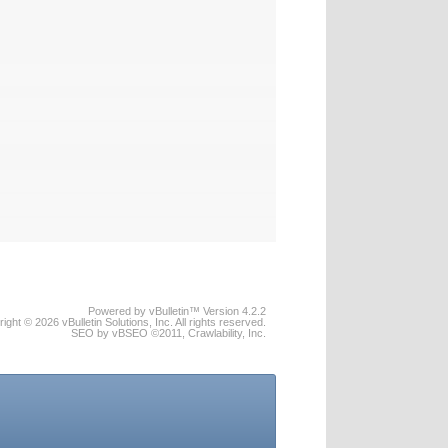
Powered by vBulletin™ Version 4.2.2
ight © 2026 vBulletin Solutions, Inc. All rights reserved.
SEO by vBSEO ©2011, Crawlability, Inc.