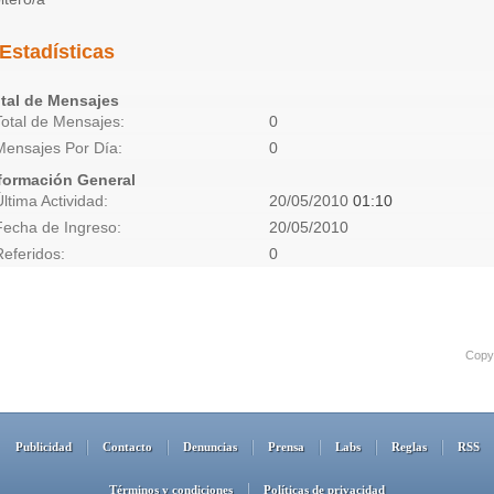
Estadísticas
tal de Mensajes
Total de Mensajes
0
Mensajes Por Día
0
formación General
Última Actividad
20/05/2010
01:10
Fecha de Ingreso
20/05/2010
Referidos
0
Copyr
Publicidad
Contacto
Denuncias
Prensa
Labs
Reglas
RSS
Términos y condiciones
Políticas de privacidad