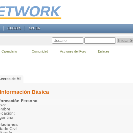
CUENTA
AYUDA
Calendario
Comunidad
Acciones del Foro
Enlaces
Acerca de Mí
Información Básica
formación Personal
xo:
ombre
icación:
gentina
laciones
tado Civil:
ltero/a