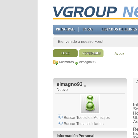
PRINCIPAL
FORO
LISTADOS DE ELINKS
Bienvenido a nuestro Foro!
Ayuda
FORO
NOVEDADES
Miembros
elmagno93
elmagno93
Nuevo
In
Se
H
Ub
Buscar Todos los Mensajes
Ar
Buscar Temas Iniciados
Re
Es
Información Personal
So