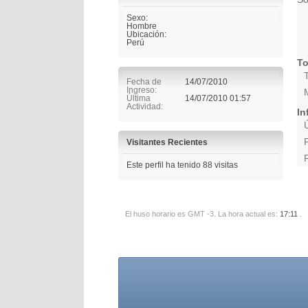
Sexo:
Hombre
Ubicación:
Perú
To
Fecha de
14/07/2010
Ingreso
Última
14/07/2010
01:57
Actividad
In
Visitantes Recientes
Este perfil ha tenido
88
visitas
El huso horario es GMT -3. La hora actual es:
17:11
.