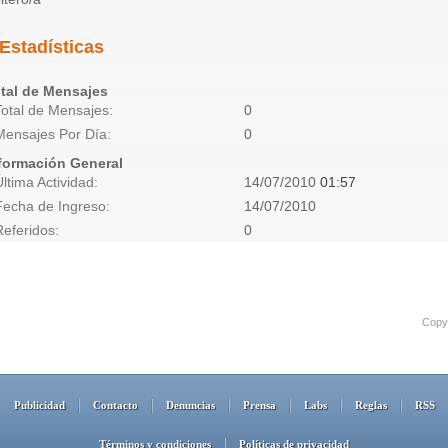
Estadísticas
tal de Mensajes
Total de Mensajes
0
Mensajes Por Día
0
formación General
Última Actividad
14/07/2010
01:57
Fecha de Ingreso
14/07/2010
Referidos
0
Copyr
Publicidad
Contacto
Denuncias
Prensa
Labs
Reglas
RSS
Términos y condiciones
Políticas de privacidad