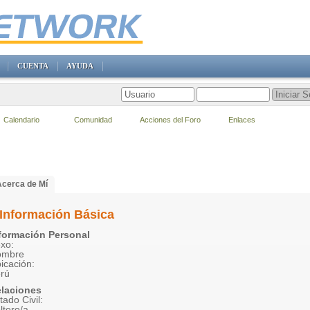
CUENTA
AYUDA
Calendario
Comunidad
Acciones del Foro
Enlaces
Acerca de Mí
Información Básica
formación Personal
xo:
ombre
icación:
rú
laciones
tado Civil:
ltero/a