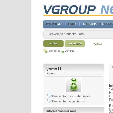
PRINCIPAL
FORO
LISTADOS DE ELINKS
Bienvenido a nuestro Foro!
Ayuda
FORO
NOVEDADES
Miembros
yomo11
yomo11
Nuevo
In
Se
H
Ub
Buscar Todos los Mensajes
Pe
Buscar Temas Iniciados
Re
Es
Información Personal
So