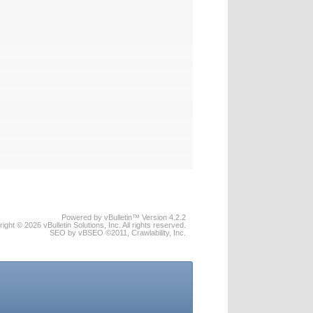
Powered by vBulletin™ Version 4.2.2
ight © 2026 vBulletin Solutions, Inc. All rights reserved.
SEO by vBSEO ©2011, Crawlability, Inc.