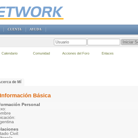
CUENTA
AYUDA
Calendario
Comunidad
Acciones del Foro
Enlaces
Acerca de Mí
Información Básica
formación Personal
xo:
ombre
icación:
gentina
laciones
tado Civil:
ltero/a