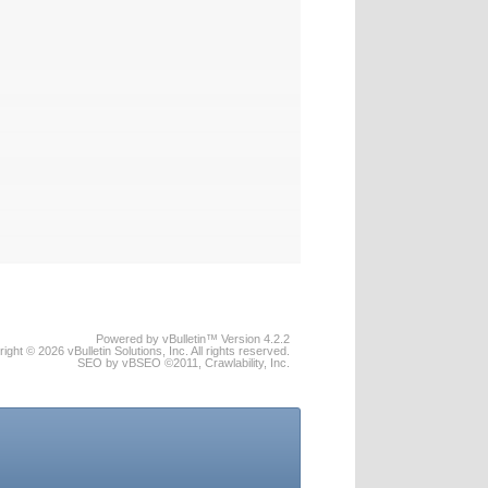
Powered by vBulletin™ Version 4.2.2
ight © 2026 vBulletin Solutions, Inc. All rights reserved.
SEO by vBSEO ©2011, Crawlability, Inc.