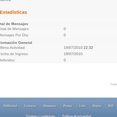
Estadísticas
tal de Mensajes
Total de Mensajes
0
Mensajes Por Día
0
formación General
Última Actividad
19/07/2010
22:32
Fecha de Ingreso
19/07/2010
Referidos
0
Copyr
Publicidad
Contacto
Denuncias
Prensa
Labs
Reglas
RSS
Términos y condiciones
Políticas de privacidad