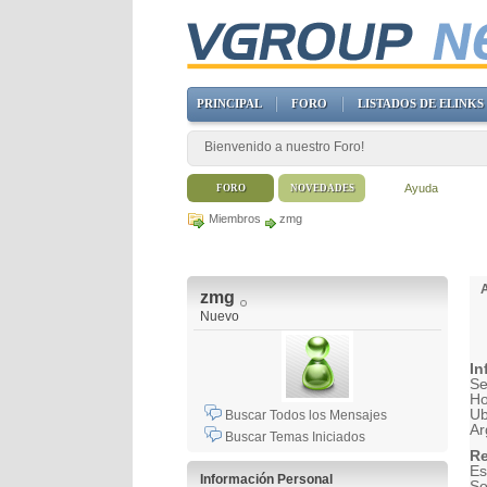
PRINCIPAL
FORO
LISTADOS DE ELINKS
Bienvenido a nuestro Foro!
Ayuda
FORO
NOVEDADES
Miembros
zmg
zmg
Nuevo
In
Se
H
Ub
Buscar Todos los Mensajes
Ar
Buscar Temas Iniciados
Re
Es
Información Personal
So