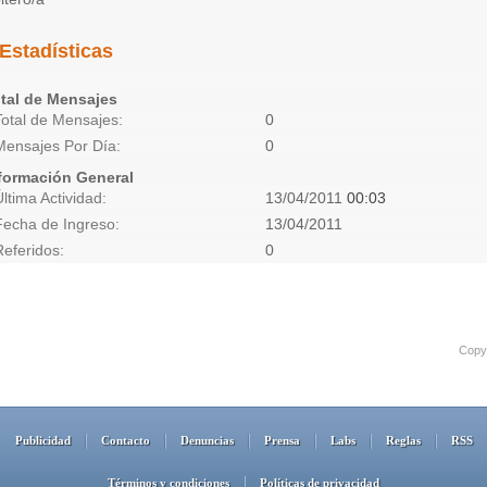
Estadísticas
tal de Mensajes
Total de Mensajes
0
Mensajes Por Día
0
formación General
Última Actividad
13/04/2011
00:03
Fecha de Ingreso
13/04/2011
Referidos
0
Copyr
Publicidad
Contacto
Denuncias
Prensa
Labs
Reglas
RSS
Términos y condiciones
Políticas de privacidad