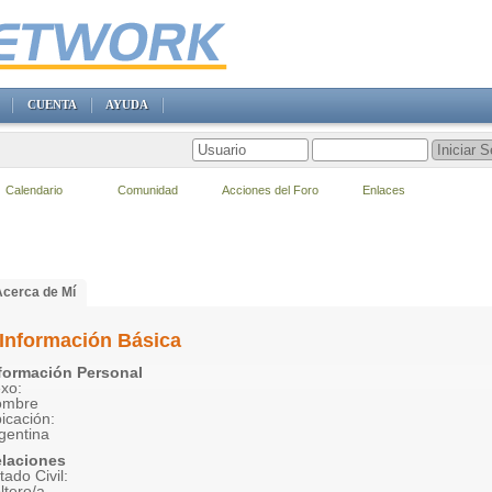
CUENTA
AYUDA
Calendario
Comunidad
Acciones del Foro
Enlaces
Acerca de Mí
Información Básica
formación Personal
xo:
ombre
icación:
gentina
laciones
tado Civil:
ltero/a