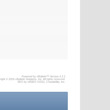
Powered by vBulletin™ Version 4.2.2
ight © 2026 vBulletin Solutions, Inc. All rights reserved.
SEO by vBSEO ©2011, Crawlability, Inc.