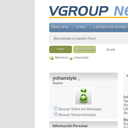
PRINCIPAL
FORO
LISTADOS DE ELINKS
Bienvenido a nuestro Foro!
Ayuda
FORO
NOVEDADES
Miembros
yohanstyle
yohanstyle
Nuevo
In
Se
H
Ub
Buscar Todos los Mensajes
Ar
Buscar Temas Iniciados
Re
Es
Información Personal
So