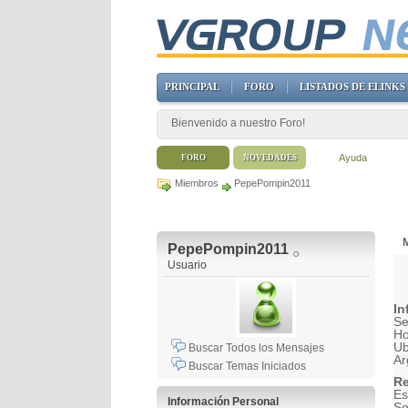
PRINCIPAL
FORO
LISTADOS DE ELINKS
Bienvenido a nuestro Foro!
Ayuda
FORO
NOVEDADES
Miembros
PepePompin2011
M
PepePompin2011
Usuario
In
Se
H
Ub
Buscar Todos los Mensajes
Ar
Buscar Temas Iniciados
Re
Es
Información Personal
So