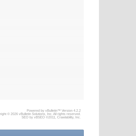
Powered by vBulletin™ Version 4.2.2
ight © 2026 vBulletin Solutions, Inc. All rights reserved.
SEO by vBSEO ©2011, Crawlability, Inc.