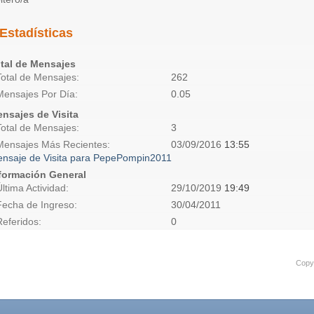
Estadísticas
tal de Mensajes
Total de Mensajes
262
Mensajes Por Día
0.05
nsajes de Visita
Total de Mensajes
3
Mensajes Más Recientes
03/09/2016
13:55
nsaje de Visita para PepePompin2011
formación General
Última Actividad
29/10/2019
19:49
Fecha de Ingreso
30/04/2011
Referidos
0
Copyr