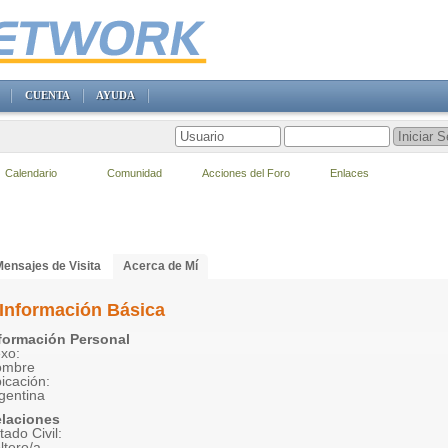
CUENTA
AYUDA
Calendario
Comunidad
Acciones del Foro
Enlaces
ensajes de Visita
Acerca de Mí
Información Básica
formación Personal
xo:
ombre
icación:
gentina
laciones
tado Civil:
ltero/a