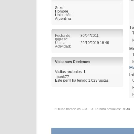
Sexo:
Hombre
Ubicación:
Argentina
To
Fecha de
30/04/2011
Ingreso
Última
29/10/2019
19:49
Actividad
Me
Visitantes Recientes
Me
Visitas recientes: 1
In
punk77
Este perfil ha tenido
1,023
visitas
El huso horario es GMT -3. La hora actual es:
07:34
.